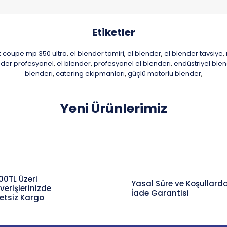
Etiketler
t coupe mp 350 ultra
el blender tamiri
el blender
el blender tavsiye
,
,
,
,
nder profesyonel
el blender
profesyonel el blenderı
endüstriyel ble
,
,
,
blenderı
catering ekipmanları
güçlü motorlu blender
,
,
,
Yeni Ürünlerimiz
00TL Üzeri
Yasal Süre ve Koşullard
şverişlerinizde
İade Garantisi
etsiz Kargo