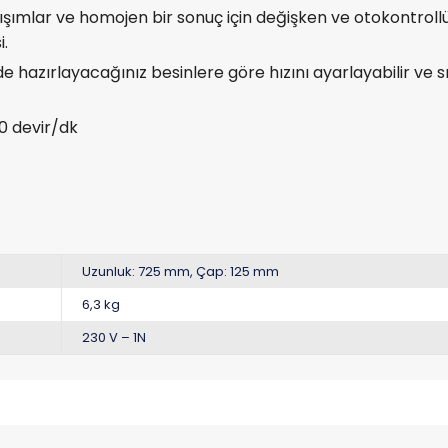
rışımlar ve homojen bir sonuç için değişken ve otokontrollü
.
de hazırlayacağınız besinlere göre hızını ayarlayabilir ve
00 devir/dk
Uzunluk: 725 mm, Çap: 125 mm
6,3 kg
230 V – 1N