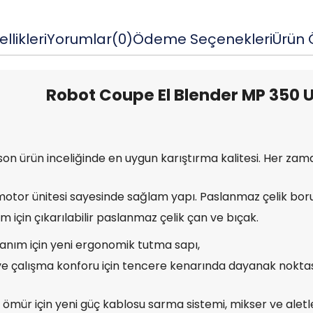
llikleri
Yorumlar
(0)
Ödeme Seçenekleri
Ürün Ö
Robot Coupe El Blender MP 350 U
on ürün inceliğinde en uygun karıştırma kalitesi. Her zam
motor ünitesi sayesinde sağlam yapı. Paslanmaz çelik boru
ım için çıkarılabilir paslanmaz çelik çan ve bıçak.
lanım için yeni ergonomik tutma sapı,
 ve çalışma konforu için tencere kenarında dayanak noktas
ür için yeni güç kablosu sarma sistemi, mikser ve aletleri p