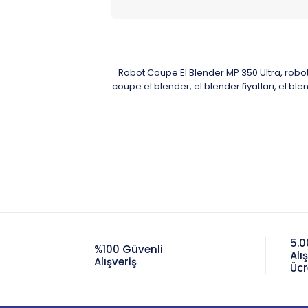
Robot Coupe El Blender MP 350 Ultra
robo
,
coupe el blender
el blender fiyatları
el ble
,
,
5.0
%100 Güvenli
Alı
Alışveriş
Ücr