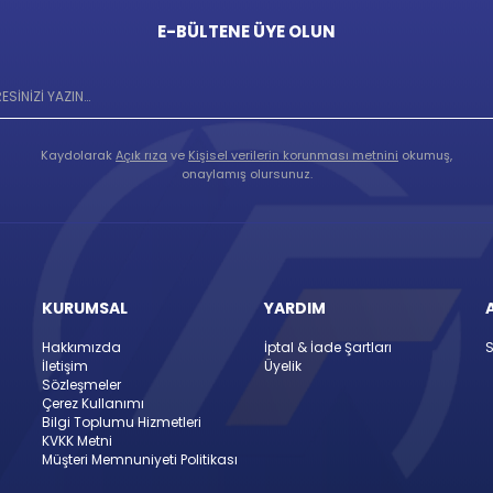
E-BÜLTENE ÜYE OLUN
Kaydolarak
Açık rıza
ve
Kişisel verilerin korunması metnini
okumuş,
onaylamış olursunuz.
KURUMSAL
YARDIM
Hakkımızda
İptal & İade Şartları
S
İletişim
Üyelik
Sözleşmeler
Çerez Kullanımı
Bilgi Toplumu Hizmetleri
KVKK Metni
Müşteri Memnuniyeti Politikası