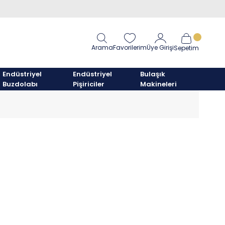
Arama
Favorilerim
Üye Girişi
Sepetim
Endüstriyel
Endüstriyel
Bulaşık
Buzdolabı
Pişiriciler
Makineleri