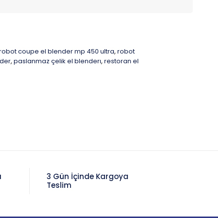
robot coupe el blender mp 450 ultra
robot
,
nder
paslanmaz çelik el blenderı
restoran el
,
,
a
3 Gün İçinde Kargoya
Teslim