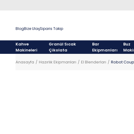
Blog
Bize Ulaş
Siparis Takip
Kahve
Granül Sıcak
Bar
Buz
Makineleri
Çikolata
Ekipmanları
Maki
Anasayfa
Hazırlık Ekipmanları
El Blenderları
Robot Coupe