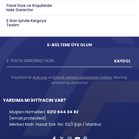
Yasal Süre ve Koşullarda
İade Garantisi
3 Gün İçinde Kargoya
Teslim
E-BÜLTENE ÜYE OLUN
KAYDOL
Kaydolarak
Açık rıza
ve
Kişisel verilerin korunması metnini
okumuş,
onaylamış olursunuz.
YARDIMA MI İHTİYACIN VAR?
Müşteri Hizmetleri:
0212 644 34 82
[email protected]
Merkez Mah. Hasat Sok. No: 52/1 Şişli / İstanbul