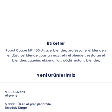
Etiketler
Robot Coupe MP 450 Ultra
el blender
profesyonel el blenderı
,
,
,
endüstriyel blender
paslanmaz çelik el blenderı
restoran el
,
,
blenderı
catering ekipmanları
güçlü motorlu blender
,
,
,
Yeni Ürünlerimiz
%100 Güvenli
Alışveriş
5.000TL Üzeri Alışverişlerinizde
Ücretsiz Kargo