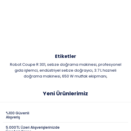
Etiketler
Robot Coupe R 301
sebze doğrama makinesi
profesyonel
,
,
gıda işlemci
endüstriyel sebze doğrayıcı
3.7 L hazneli
,
,
doğrama makinesi
650 W mutfak ekipmanı
,
,
Yeni Ürünlerimiz
%100 Güvenli
Alışveriş
5.000TL Üzeri Alışverişlerinizde