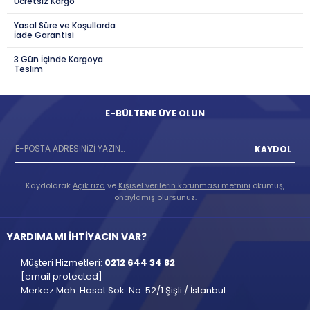
Ücretsiz Kargo
Yasal Süre ve Koşullarda
İade Garantisi
3 Gün İçinde Kargoya
Teslim
E-BÜLTENE ÜYE OLUN
KAYDOL
Kaydolarak
Açık rıza
ve
Kişisel verilerin korunması metnini
okumuş,
onaylamış olursunuz.
YARDIMA MI İHTİYACIN VAR?
Müşteri Hizmetleri:
0212 644 34 82
[email protected]
Merkez Mah. Hasat Sok. No: 52/1 Şişli / İstanbul