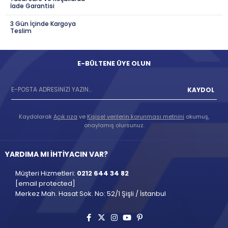
İade Garantisi
3 Gün İçinde Kargoya
Teslim
E-BÜLTENE ÜYE OLUN
KAYDOL
Kaydolarak
Açık rıza
ve
Kişisel verilerin korunması metnini
okumuş,
onaylamış olursunuz.
YARDIMA MI İHTİYACIN VAR?
Müşteri Hizmetleri:
0212 644 34 82
[email protected]
Merkez Mah. Hasat Sok. No: 52/1 Şişli / İstanbul