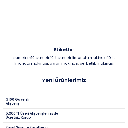
Etiketler
samixir m10
samixir 10 lt
samixir limonata makinası 10 lt
,
,
,
limonata makinası
ayran makinası
şerbetlik makinası
,
,
,
Yeni Ürünlerimiz
%100 Güvenli
Alışveriş
5.000TL Üzeri Alışverişlerinizde
Ücretsiz Kargo
Yasal Süre ve Koşullarda