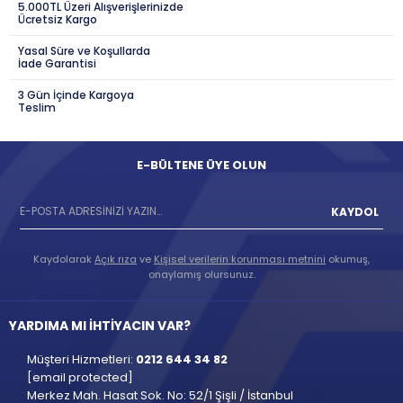
5.000TL Üzeri Alışverişlerinizde
Ücretsiz Kargo
Yasal Süre ve Koşullarda
İade Garantisi
3 Gün İçinde Kargoya
Teslim
E-BÜLTENE ÜYE OLUN
KAYDOL
Kaydolarak
Açık rıza
ve
Kişisel verilerin korunması metnini
okumuş,
onaylamış olursunuz.
YARDIMA MI İHTİYACIN VAR?
Müşteri Hizmetleri:
0212 644 34 82
[email protected]
Merkez Mah. Hasat Sok. No: 52/1 Şişli / İstanbul