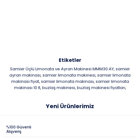
Etiketler
Samixir Üçlü Limonata ve Ayran Makinesi MMM30.AY
samixir
,
ayran makinası
samixir limonata makinesi
samixir limonata
,
,
makinası fiyat
samixir limonata makinası
samixir limonata
,
,
makinası 10 lt
buzlaş makinesi
buzlaş makinesi fiyatları
,
,
,
Yeni Ürünlerimiz
%100 Güvenli
Alışveriş