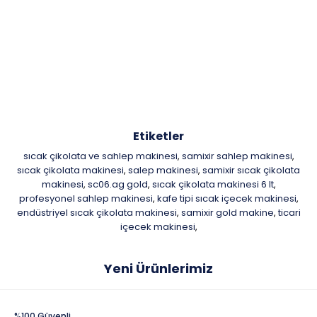
Etiketler
sıcak çikolata ve sahlep makinesi
samixir sahlep makinesi
,
,
sıcak çikolata makinesi
salep makinesi
samixir sıcak çikolata
,
,
makinesi
sc06.ag gold
sıcak çikolata makinesi 6 lt
,
,
,
profesyonel sahlep makinesi
kafe tipi sıcak içecek makinesi
,
,
endüstriyel sıcak çikolata makinesi
samixir gold makine
ticari
,
,
içecek makinesi
,
Yeni Ürünlerimiz
%100 Güvenli