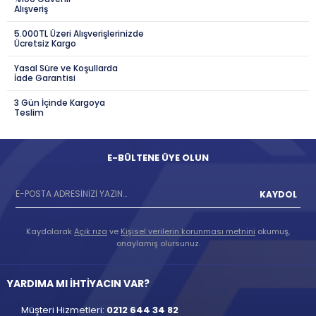
Alışveriş
5.000TL Üzeri Alışverişlerinizde
Ücretsiz Kargo
Yasal Süre ve Koşullarda
İade Garantisi
3 Gün İçinde Kargoya
Teslim
E-BÜLTENE ÜYE OLUN
KAYDOL
Kaydolarak
Açık rıza
ve
Kişisel verilerin korunması metnini
okumuş,
onaylamış olursunuz.
YARDIMA MI İHTİYACIN VAR?
Müşteri Hizmetleri:
0212 644 34 82