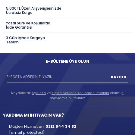
5.000TL Üzeri Alışverişlerinizde
Ücretsiz Kargo
Yasal Süre ve Koşullarda
İade Garantisi
3 Gün İçinde Kargoya
Teslim
E-BÜLTENE ÜYE OLUN
KAYDOL
Kaydolarak
Açık rıza
ve
Kişisel verilerin korunması metnini
okumuş,
onaylamış olursunuz.
YARDIMA MI İHTİYACIN VAR?
Müşteri Hizmetleri:
0212 644 34 82
[email protected]