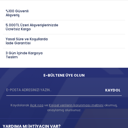
%100 Güvenli
Alışveriş
5.000TL Üzeri Alışverişlerinizde
Ücretsiz Kargo
Yasal Süre ve Koşullarda
İade Garantisi
3 Gün İçinde Kargoya
Teslim
E-BÜLTENE ÜYE OLUN
KAYDOL
Kaydolarak
Açık rıza
ve
Kişisel verilerin korunması metnini
okumuş,
onaylamış olursunuz.
YARDIMA MI İHTİYACIN VAR?