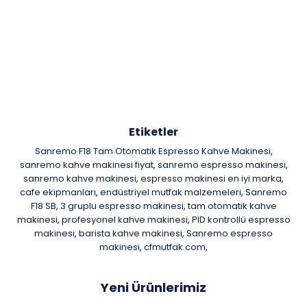
Etiketler
Sanremo F18 Tam Otomatik Espresso Kahve Makinesi
,
sanremo kahve makinesi fiyat
sanremo espresso makinesi
,
,
sanremo kahve makinesi
espresso makinesi en iyi marka
,
,
cafe ekipmanları
endüstriyel mutfak malzemeleri
Sanremo
,
,
F18 SB
3 gruplu espresso makinesi
tam otomatik kahve
,
,
makinesi
profesyonel kahve makinesi
PID kontrollü espresso
,
,
makinesi
barista kahve makinesi
Sanremo espresso
,
,
makinesi
cfmutfak.com
,
,
Yeni Ürünlerimiz