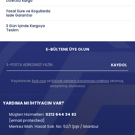
Ücretsiz Kargo
Yasal Süre ve Koşullarda
İade Garantisi
3 Gün İçinde Kargoya
Teslim
E-BÜLTENE ÜYE OLUN
KAYDOL
Kaydolarak
Açık rıza
ve
Kişisel verilerin korunması metnini
okumuş,
onaylamış olursunuz.
YARDIMA MI İHTİYACIN VAR?
Müşteri Hizmetleri:
0212 644 34 82
[email protected]
Merkez Mah. Hasat Sok. No: 52/1 Şişli / İstanbul