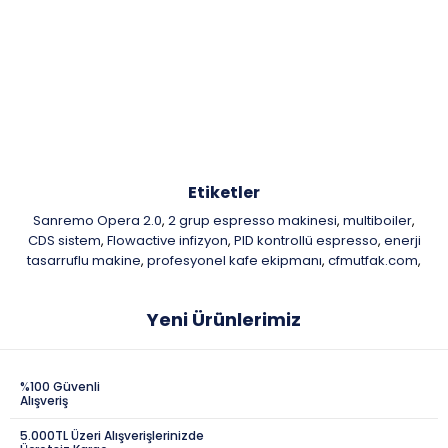
Etiketler
Sanremo Opera 2.0
2 grup espresso makinesi
multiboiler
,
,
,
CDS sistem
Flowactive infizyon
PID kontrollü espresso
enerji
,
,
,
tasarruflu makine
profesyonel kafe ekipmanı
cfmutfak.com
,
,
,
Yeni Ürünlerimiz
%100 Güvenli
Alışveriş
5.000TL Üzeri Alışverişlerinizde