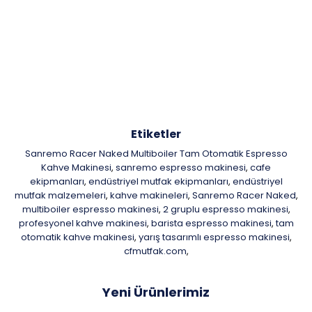
Etiketler
Sanremo Racer Naked Multiboiler Tam Otomatik Espresso
Kahve Makinesi
sanremo espresso makinesi
cafe
,
,
ekipmanları
endüstriyel mutfak ekipmanları
endüstriyel
,
,
mutfak malzemeleri
kahve makineleri
Sanremo Racer Naked
,
,
,
multiboiler espresso makinesi
2 gruplu espresso makinesi
,
,
profesyonel kahve makinesi
barista espresso makinesi
tam
,
,
otomatik kahve makinesi
yarış tasarımlı espresso makinesi
,
,
cfmutfak.com
,
Yeni Ürünlerimiz