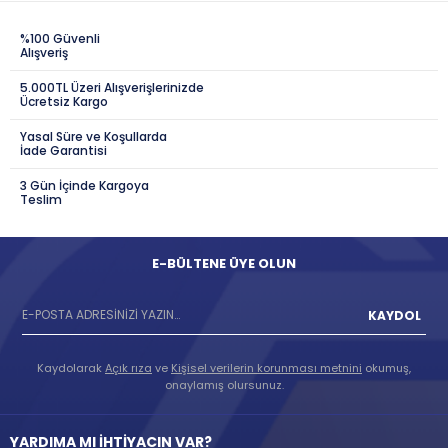
%100 Güvenli
Alışveriş
5.000TL Üzeri Alışverişlerinizde
Ücretsiz Kargo
Yasal Süre ve Koşullarda
İade Garantisi
3 Gün İçinde Kargoya
Teslim
E-BÜLTENE ÜYE OLUN
KAYDOL
Kaydolarak
Açık rıza
ve
Kişisel verilerin korunması metnini
okumuş,
onaylamış olursunuz.
YARDIMA MI İHTİYACIN VAR?