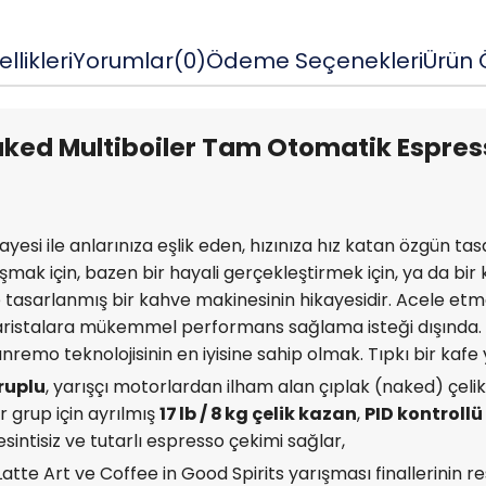
llikleri
Yorumlar
(0)
Ödeme Seçenekleri
Ürün Ö
ed Multiboiler Tam Otomatik Espress
ayesi ile anlarınıza eşlik eden, hızınıza hız katan özgün t
laşmak için, bazen bir hayali gerçekleştirmek için, ya da bir
le tasarlanmış bir kahve makinesinin hikayesidir. Acele e
istalara mükemmel performans sağlama isteği dışında. He
nremo teknolojisinin en iyisine sahip olmak. Tıpkı bir kafe 
ruplu
, yarışçı motorlardan ilham alan çıplak (naked) çel
 grup için ayrılmış
17 lb / 8 kg çelik kazan
,
PID kontrollü 
esintisiz ve tutarlı espresso çekimi sağlar,
atte Art ve Coffee in Good Spirits yarışması finallerinin r