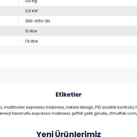
120 kg
3,5 kW
380-415V 3N
10 litre
1.5 litre
Etiketler
p
multiboiler espresso makinesi
naked design
PID sıcaklık kontrolü
,
,
,
,
enerji tasarruflu espresso makinesi
şeffaf çelik gövde
cfmutfak.com
,
,
Yeni Ürünlerimiz