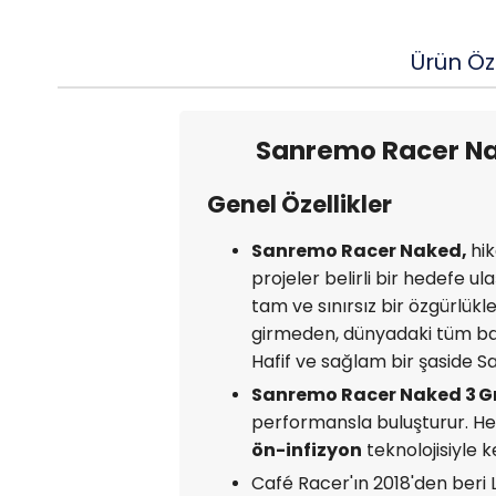
Ürün Öze
Sanremo Racer Nak
Genel Özellikler
Sanremo Racer Naked,
hik
projeler belirli bir hedefe u
tam ve sınırsız bir özgürlük
girmeden, dünyadaki tüm bar
Hafif ve sağlam bir şaside Sa
Sanremo Racer Naked 3 G
performansla buluşturur. Her
ön-infizyon
teknolojisiyle k
Café Racer'ın 2018'den beri L