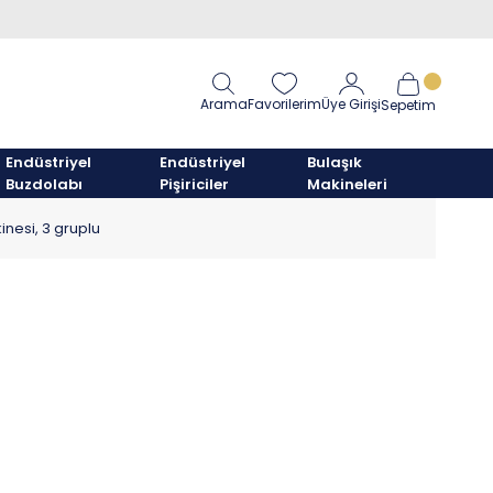
Arama
Favorilerim
Üye Girişi
Sepetim
Endüstriyel
Endüstriyel
Bulaşık
Buzdolabı
Pişiriciler
Makineleri
nesi, 3 gruplu