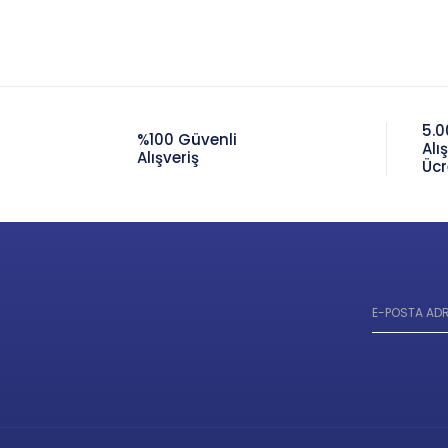
5.0
%100 Güvenli
Alı
Alışveriş
Ücr