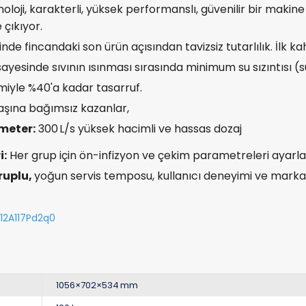
loji, karakterli, yüksek performanslı, güvenilir bir makin
 çıkıyor.
de fincandaki son ürün açısından tavizsiz tutarlılık. İl
sayesinde sıvının ısınması sırasında minimum su sızıntısı (s
timiyle %40'a kadar tasarruf.
şına bağımsız kazanlar,
meter:
300 L/s yüksek hacimli ve hassas dozaj
i:
Her grup için ön-infizyon ve çekim parametreleri ayarla
ruplu,
yoğun servis temposu, kullanıcı deneyimi ve markanız
12A117Pd2q0
1056×702×534 mm