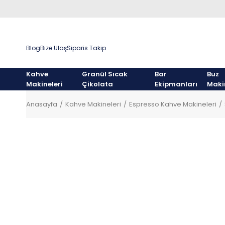
Blog
Bize Ulaş
Siparis Takip
Kahve
Granül Sıcak
Bar
Buz
Makineleri
Çikolata
Ekipmanları
Maki
Anasayfa
Kahve Makineleri
Espresso Kahve Makineleri