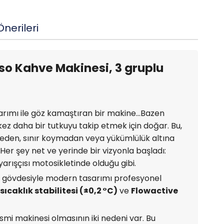
nerileri
o Kahve Makinesi, 3 gruplu
asarımı ile göz kamaştıran bir makine...Bazen
 kez daha bir tutkuyu takip etmek için doğar. Bu,
tmeden, sınır koymadan veya yükümlülük altına
r şey net ve yerinde bir vizyonla başladı:
yarışçısı motosikletinde olduğu gibi.
ik gövdesiyle modern tasarımı profesyonel
sıcaklık stabilitesi (±0,2 °C)
ve
Flowactive
esmi makinesi olmasının iki nedeni var. Bu