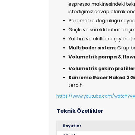
espresso makinesindeki tekno
istediğimiz cevap olarak öne
Parametre doğruluğu sayesin
Güçlü ve sürekli buhar akışı 
Yalıtım ve akıllı enerji yöne
Multiboiler sistem:
Grup ba
Volumetrik pompa & flow
Volumetrik çekim profiller
Sanremo Racer Naked 3 G
tercih.
https://www.youtube.com/watch?v=
Boyutlar