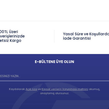
00TL Üzeri
Yasal Süre ve Koşullard
şverişlerinizde
İade Garantisi
etsiz Kargo
E-BÜLTENE ÜYE OLUN
Kaydolarak
Açık rıza
ve
Kişisel verilerin korunması metnini
okumuş,
onaylamış olursunuz.