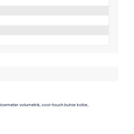
flowmeter volumetrik
cool-touch buhar kollar
,
,
,