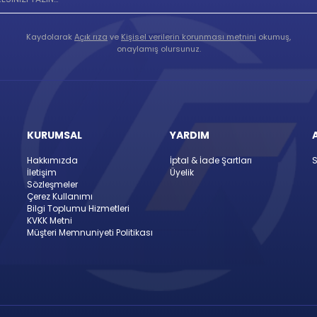
Kaydolarak
Açık rıza
ve
Kişisel verilerin korunması metnini
okumuş,
onaylamış olursunuz.
KURUMSAL
YARDIM
Hakkımızda
İptal & İade Şartları
S
İletişim
Üyelik
Sözleşmeler
Çerez Kullanımı
Bilgi Toplumu Hizmetleri
KVKK Metni
Müşteri Memnuniyeti Politikası