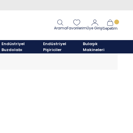
Arama
Favorilerim
Üye Girişi
Sepetim
Endüstriyel
Endüstriyel
Bulaşık
Buzdolabı
Pişiriciler
Makineleri