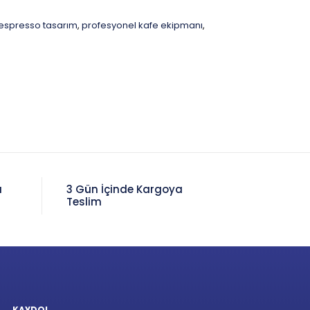
 espresso tasarım
profesyonel kafe ekipmanı
,
,
a
3 Gün İçinde Kargoya
Teslim
KAYDOL