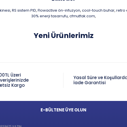
kinesi
RS sistem PID
Flowactive ön-infuzyon
cool-touch buhar
retro
,
,
,
,
30% enerji tasarrufu
cfmutfak.com
,
,
Yeni Ürünlerimiz
00TL Üzeri
Yasal Süre ve Koşullard
şverişlerinizde
İade Garantisi
etsiz Kargo
E-BÜLTENE ÜYE OLUN