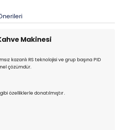
nerileri
 Kahve Makinesi
ımsız kazanlı RS teknolojisi ve grup başına PID
yonel çözümdür.
bi özelliklerle donatılmıştır .