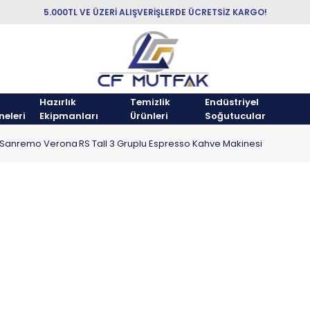
5.000TL VE ÜZERİ ALIŞVERİŞLERDE ÜCRETSİZ KARGO!
Hazırlık
Temizlik
Endüstriyel
neleri
Ekipmanları
Ürünleri
Soğutucular
Sanremo Verona RS Tall 3 Gruplu Espresso Kahve Makinesi