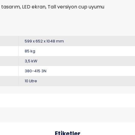
 tasarım, LED ekran, Tall versiyon cup uyumu
599 x 652 x 1048 mm
85 kg
3,5 kW
380-415 3N
10 Litre
Etiketler