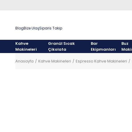
Blog
Bize Ulaş
Siparis Takip
Kahve
Granül Sıcak
Bar
Buz
Makineleri
Çikolata
Ekipmanları
Maki
Anasayfa
Kahve Makineleri
Espresso Kahve Makineleri