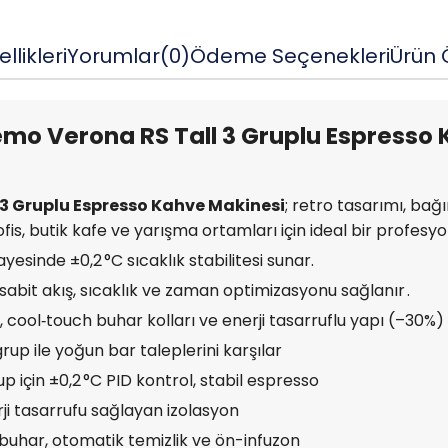
llikleri
Yorumlar
(0)
Ödeme Seçenekleri
Ürün Ö
mo Verona RS Tall 3 Gruplu Espresso
 3 Gruplu Espresso Kahve Makinesi
; retro tasarımı, bağ
e ofis, butik kafe ve yarışma ortamları için ideal bir profes
yesinde ±0,2 °C sıcaklık stabilitesi sunar.
sabit akış, sıcaklık ve zaman optimizasyonu sağlanır .
 cool‑touch buhar kolları ve enerji tasarruflu yapı (–30%) gi
rup ile yoğun bar taleplerini karşılar
p için ±0,2 °C PID kontrol, stabil espresso
i tasarrufu sağlayan izolasyon
uhar, otomatik temizlik ve ön-infuzon