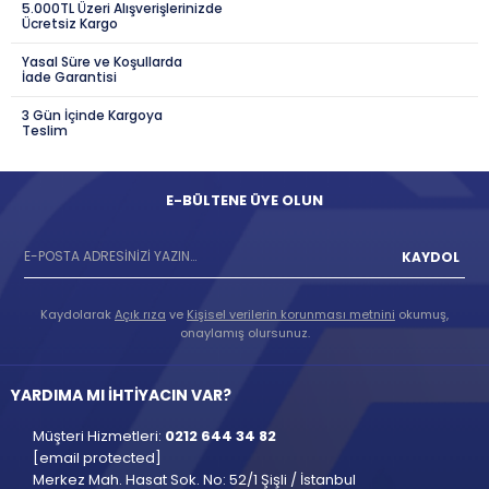
5.000TL Üzeri Alışverişlerinizde
Ücretsiz Kargo
Yasal Süre ve Koşullarda
İade Garantisi
3 Gün İçinde Kargoya
Teslim
E-BÜLTENE ÜYE OLUN
KAYDOL
Kaydolarak
Açık rıza
ve
Kişisel verilerin korunması metnini
okumuş,
onaylamış olursunuz.
YARDIMA MI İHTİYACIN VAR?
Müşteri Hizmetleri:
0212 644 34 82
[email protected]
Merkez Mah. Hasat Sok. No: 52/1 Şişli / İstanbul