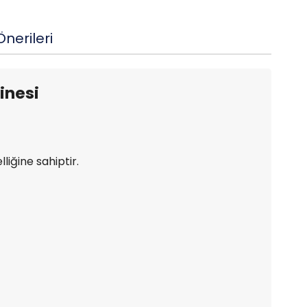
nerileri
inesi
iğine sahiptir.