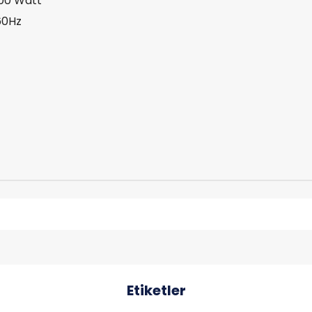
300 Watt
60Hz
Etiketler