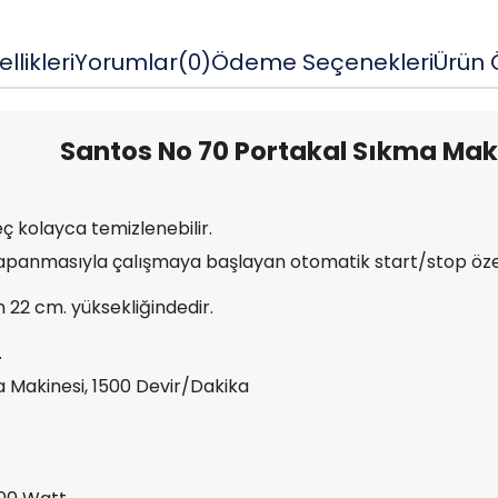
llikleri
Yorumlar
(0)
Ödeme Seçenekleri
Ürün Ö
Santos No 70 Portakal Sıkma Mak
geç kolayca temizlenebilir.
apanmasıyla çalışmaya başlayan otomatik start/stop özell
22 cm. yüksekliğindedir.
.
 Makinesi, 1500 Devir/Dakika