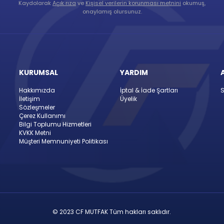
Kaydolarak
Açık rıza
ve
Kişisel verilerin korunması metnini
okumuş,
onaylamış olursunuz.
KURUMSAL
YARDIM
Hakkımızda
İptal & İade Şartları
S
İletişim
Üyelik
Sözleşmeler
Çerez Kullanımı
Bilgi Toplumu Hizmetleri
KVKK Metni
Müşteri Memnuniyeti Politikası
© 2023 CF MUTFAK Tüm hakları saklıdır.