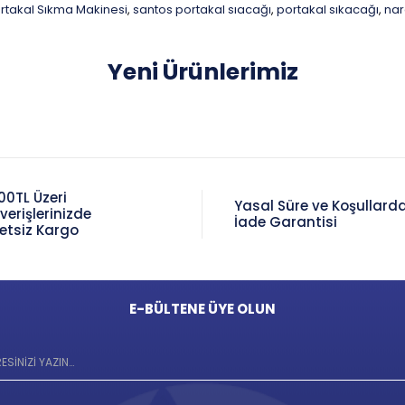
rtakal Sıkma Makinesi
santos portakal sıacağı
portakal sıkacağı
nar
,
,
,
Yeni Ürünlerimiz
00TL Üzeri
Yasal Süre ve Koşullard
şverişlerinizde
İade Garantisi
etsiz Kargo
E-BÜLTENE ÜYE OLUN