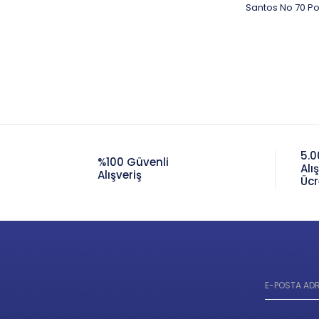
Santos No 70 Po
5.0
%100 Güvenli
Alı
Alışveriş
Ücr