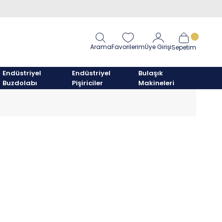
Arama
Favorilerim
Üye Girişi
Sepetim
Endüstriyel
Endüstriyel
Bulaşık
Buzdolabı
Pişiriciler
Makineleri