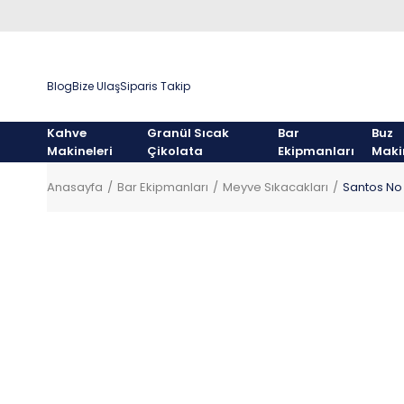
Blog
Bize Ulaş
Siparis Takip
Kahve
Granül Sıcak
Bar
Buz
Makineleri
Çikolata
Ekipmanları
Maki
Anasayfa
Bar Ekipmanları
Meyve Sıkacakları
Santos No 