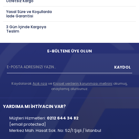
Ücretsiz Kargo
Yasal Süre ve Koşullarda
İade Garantisi
3 Gün İçinde Kargoya
Teslim
E-BÜLTENE ÜYE OLUN
KAYDOL
Kaydolarak
Açık rıza
ve
Kişisel verilerin korunması metnini
okumuş,
onaylamış olursunuz.
YARDIMA MI İHTİYACIN VAR?
Müşteri Hizmetleri:
0212 644 34 82
[email protected]
Merkez Mah. Hasat Sok. No: 52/1 Şişli / İstanbul