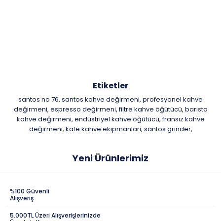
Etiketler
santos no 76
santos kahve değirmeni
profesyonel kahve
,
,
değirmeni
espresso değirmeni
filtre kahve öğütücü
barista
,
,
,
kahve değirmeni
endüstriyel kahve öğütücü
fransız kahve
,
,
değirmeni
kafe kahve ekipmanları
santos grinder
,
,
,
Yeni Ürünlerimiz
%100 Güvenli
Alışveriş
5.000TL Üzeri Alışverişlerinizde