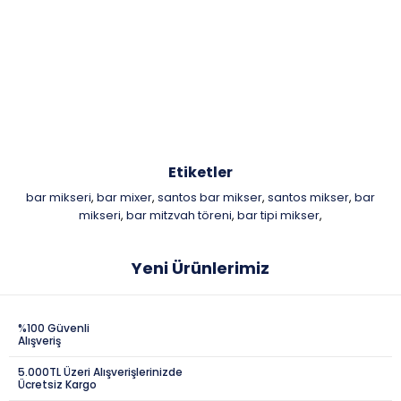
Etiketler
bar mikseri
bar mixer
santos bar mikser
santos mikser
bar
,
,
,
,
mikseri
bar mitzvah töreni
bar tipi mikser
,
,
,
Yeni Ürünlerimiz
%100 Güvenli
Alışveriş
5.000TL Üzeri Alışverişlerinizde
Ücretsiz Kargo