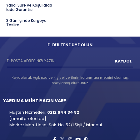
Yasal Süre ve Koşullarda
İade Garantisi
3 Gün İçinde Kargoya
Teslim
E-BÜLTENE ÜYE OLUN
KAYDOL
Kaydolarak
Açık rıza
ve
Kişisel verilerin korunması metnini
okumuş,
onaylamış olursunuz.
YARDIMA MI İHTİYACIN VAR?
Müşteri Hizmetleri:
0212 644 34 82
[email protected]
Merkez Mah. Hasat Sok. No: 52/1 Şişli / İstanbul