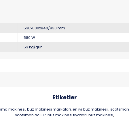
530x600x840/930 mm
580 W
53 kg/gün
Etiketler
pma makinesi
buz makinesi markaları
en iyi buz makinesi
scotsman 
,
,
,
scotsman ac 107
buz makinesi fiyatları
buz makinesi
,
,
,