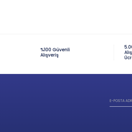
5.0
%100 Güvenli
Alı
Alışveriş
Ücr