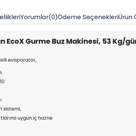
llikleri
Yorumlar
(0)
Ödeme Seçenekleri
Ürün Ö
 EcoX Gurme Buz Makinesi, 53 Kg/gün
elli evaporatör,
ı
10
ı
m sistemi,
tlarına uygun iç hazne