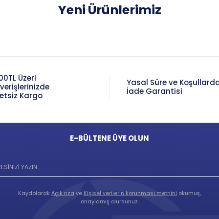
Yeni Ürünlerimiz
00TL Üzeri
Yasal Süre ve Koşullard
şverişlerinizde
İade Garantisi
etsiz Kargo
E-BÜLTENE ÜYE OLUN
Kaydolarak
Açık rıza
ve
Kişisel verilerin korunması metnini
okumuş,
onaylamış olursunuz.