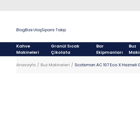
Blog
Bize Ulaş
Siparis Takip
Kahve
Granül Sıcak
Bar
Buz
Makineleri
Çikolata
Ekipmanları
Maki
Anasayfa
Buz Makineleri
Scotsman AC 107 Eco X Hazneli 