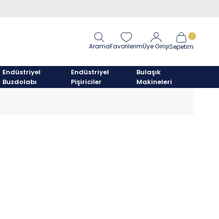
Arama
Favorilerim
Üye Girişi
Sepetim
Endüstriyel
Endüstriyel
Bulaşık
Buzdolabı
Pişiriciler
Makineleri