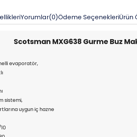
llikleri
Yorumlar
(0)
Ödeme Seçenekleri
Ürün Ö
Scotsman MXG638 Gurme Buz Mak
elli evaporatör,
lı
mı
m sistemi,
rtlarına uygun iç hazne
/10
30