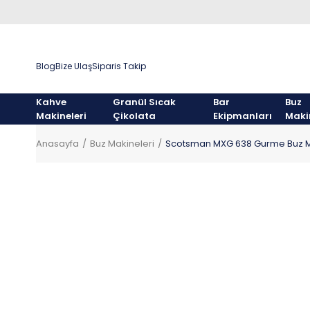
Blog
Bize Ulaş
Siparis Takip
Kahve
Granül Sıcak
Bar
Buz
Makineleri
Çikolata
Ekipmanları
Maki
Anasayfa
Buz Makineleri
Scotsman MXG 638 Gurme Buz Ma