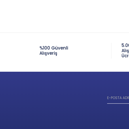
5.0
%100 Güvenli
Alı
Alışveriş
Ücr