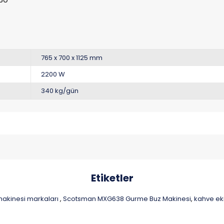
765 x 700 x 1125 mm
2200 W
340 kg/gün
Etiketler
makinesi markaları
Scotsman MXG638 Gurme Buz Makinesi
kahve ek
,
,