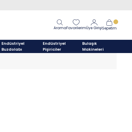
Arama
Favorilerim
Üye Girişi
Sepetim
Endüstriyel
Endüstriyel
Bulaşık
Buzdolabı
Pişiriciler
Makineleri