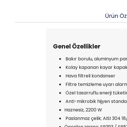
Ürün Öze
Genel Özellikler
Bakır borulu, aluminyum pan
Kolay kapanan kayar kapak
Hava filtreli kondanser
Filtre temizleme uyarı alar
Özel tasarruflu enerji tüketi
Anti-mikrobik hijyen standa
H
aznesiz, 2200 W
Paslanmaz çelik; AISI 304 18
Önerilen Hazne: SB393 / SB5