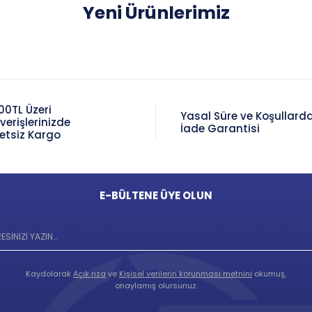
Yeni Ürünlerimiz
00TL Üzeri
Yasal Süre ve Koşullard
şverişlerinizde
İade Garantisi
etsiz Kargo
E-BÜLTENE ÜYE OLUN
Kaydolarak
Açık rıza
ve
Kişisel verilerin korunması metnini
okumuş,
onaylamış olursunuz.