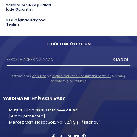
Yasal Süre ve Koşullarda
İade Garantisi
3 Gün İçinde Kargoya
Teslim
E-BÜLTENE ÜYE OLUN
KAYDOL
Kaydolarak
Açık rıza
ve
Kişisel verilerin korunması metnini
okumuş,
onaylamış olursunuz.
YARDIMA MI İHTİYACIN VAR?
Müşteri Hizmetleri:
0212 644 34 82
[email protected]
Merkez Mah. Hasat Sok. No: 52/1 Şişli / İstanbul