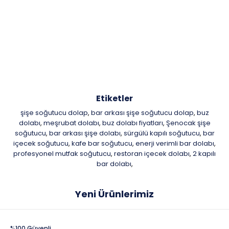
Etiketler
şişe soğutucu dolap
bar arkası şişe soğutucu dolap
buz
,
,
dolabı
meşrubat dolabı
buz dolabı fiyatları
Şenocak şişe
,
,
,
soğutucu
bar arkası şişe dolabı
sürgülü kapılı soğutucu
bar
,
,
,
içecek soğutucu
kafe bar soğutucu
enerji verimli bar dolabı
,
,
,
profesyonel mutfak soğutucu
restoran içecek dolabı
2 kapılı
,
,
bar dolabı
,
Yeni Ürünlerimiz
%100 Güvenli