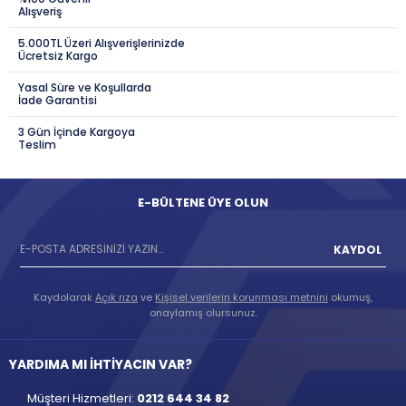
Alışveriş
5.000TL Üzeri Alışverişlerinizde
Ücretsiz Kargo
Yasal Süre ve Koşullarda
İade Garantisi
3 Gün İçinde Kargoya
Teslim
E-BÜLTENE ÜYE OLUN
KAYDOL
Kaydolarak
Açık rıza
ve
Kişisel verilerin korunması metnini
okumuş,
onaylamış olursunuz.
YARDIMA MI İHTİYACIN VAR?
Müşteri Hizmetleri:
0212 644 34 82