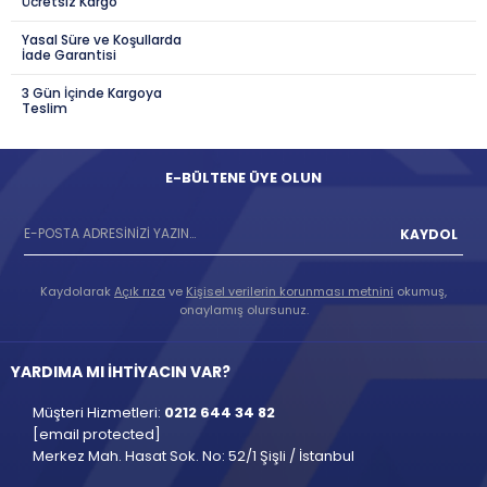
Ücretsiz Kargo
Yasal Süre ve Koşullarda
İade Garantisi
3 Gün İçinde Kargoya
Teslim
E-BÜLTENE ÜYE OLUN
KAYDOL
Kaydolarak
Açık rıza
ve
Kişisel verilerin korunması metnini
okumuş,
onaylamış olursunuz.
YARDIMA MI İHTİYACIN VAR?
Müşteri Hizmetleri:
0212 644 34 82
[email protected]
Merkez Mah. Hasat Sok. No: 52/1 Şişli / İstanbul