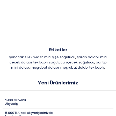
Etiketler
şenocak s 149 wic st
mini şişe soğutucu
şarap dolabı
mini
,
,
,
içecek dolabı
tek kapılı soğutucu
içecek soğutucu
bar tipi
,
,
,
mini dolap
meşrubat dolabı
meşrubat dolabı tek kapılı
,
,
,
Yeni Ürünlerimiz
%100 Güvenli
Alışveriş
5.000TL Üzeri Alışverişlerinizde