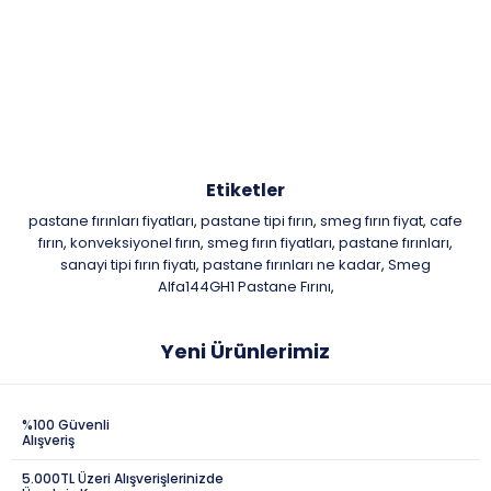
Etiketler
pastane fırınları fiyatları
pastane tipi fırın
smeg fırın fiyat
cafe
,
,
,
fırın
konveksiyonel fırın
smeg fırın fiyatları
pastane fırınları
,
,
,
,
sanayi tipi fırın fiyatı
pastane fırınları ne kadar
Smeg
,
,
Alfa144GH1 Pastane Fırını
,
Yeni Ürünlerimiz
%100 Güvenli
Alışveriş
5.000TL Üzeri Alışverişlerinizde