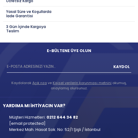
Ücretsiz Kargo
Yasal Süre ve Koşullarda
İade Garantisi
3 Gün İçinde Kargoya
Teslim
E-BÜLTENE ÜYE OLUN
KAYDOL
Kaydolarak
Açık rıza
ve
Kişisel verilerin korunması metnini
okumuş,
onaylamış olursunuz.
YARDIMA MI İHTİYACIN VAR?
Müşteri Hizmetleri:
0212 644 34 82
[email protected]
Merkez Mah. Hasat Sok. No: 52/1 Şişli / İstanbul