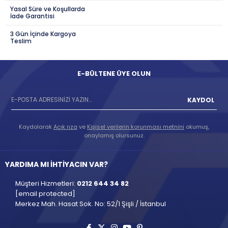
Yasal Süre ve Koşullarda
İade Garantisi
3 Gün İçinde Kargoya
Teslim
E-BÜLTENE ÜYE OLUN
KAYDOL
Kaydolarak
Açık rıza
ve
Kişisel verilerin korunması metnini
okumuş,
onaylamış olursunuz.
YARDIMA MI İHTİYACIN VAR?
Müşteri Hizmetleri:
0212 644 34 82
[email protected]
Merkez Mah. Hasat Sok. No: 52/1 Şişli / İstanbul