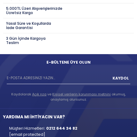
5.000TL Üzeri Alışverişlerinizde
Ücretsiz Kargo
Yasal Süre ve Koşullarda
İade Garantisi
3 Gün İçinde Kargoya
Teslim
E-BÜLTENE ÜYE OLUN
KAYDOL
Kaydolarak
Açık rıza
ve
Kişisel verilerin korunması metnini
okumuş,
onaylamış olursunuz.
YARDIMA MI İHTİYACIN VAR?
Müşteri Hizmetleri:
0212 644 34 82
[email protected]