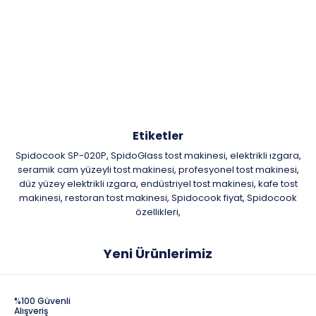
Etiketler
Spidocook SP-020P
SpidoGlass tost makinesi
elektrikli ızgara
,
,
,
seramik cam yüzeyli tost makinesi
profesyonel tost makinesi
,
,
düz yüzey elektrikli ızgara
endüstriyel tost makinesi
kafe tost
,
,
makinesi
restoran tost makinesi
Spidocook fiyat
Spidocook
,
,
,
özellikleri
,
Yeni Ürünlerimiz
%100 Güvenli
Alışveriş