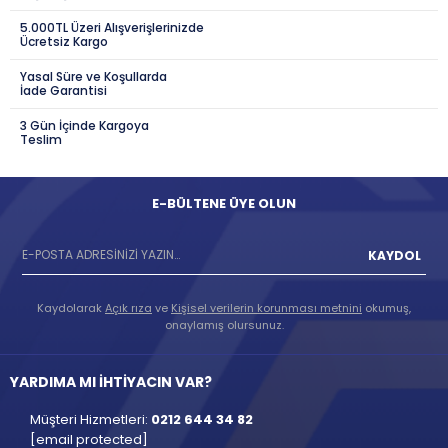
5.000TL Üzeri Alışverişlerinizde
Ücretsiz Kargo
Yasal Süre ve Koşullarda
İade Garantisi
3 Gün İçinde Kargoya
Teslim
E-BÜLTENE ÜYE OLUN
KAYDOL
Kaydolarak
Açık rıza
ve
Kişisel verilerin korunması metnini
okumuş,
onaylamış olursunuz.
YARDIMA MI İHTİYACIN VAR?
Müşteri Hizmetleri:
0212 644 34 82
[email protected]