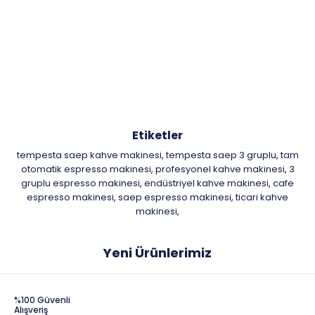
Etiketler
tempesta saep kahve makinesi
tempesta saep 3 gruplu
tam
,
,
otomatik espresso makinesi
profesyonel kahve makinesi
3
,
,
gruplu espresso makinesi
endüstriyel kahve makinesi
cafe
,
,
espresso makinesi
saep espresso makinesi
ticari kahve
,
,
makinesi
,
Yeni Ürünlerimiz
%100 Güvenli
Alışveriş