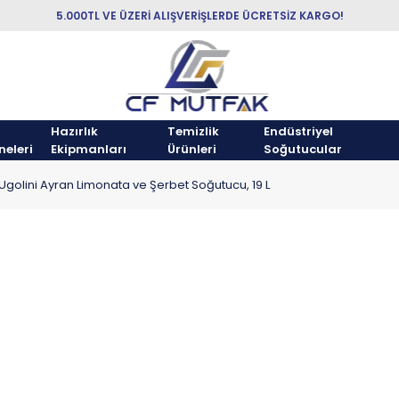
5.000TL VE ÜZERİ ALIŞVERİŞLERDE ÜCRETSİZ KARGO!
Hazırlık
Temizlik
Endüstriyel
neleri
Ekipmanları
Ürünleri
Soğutucular
Ugolini Ayran Limonata ve Şerbet Soğutucu, 19 L