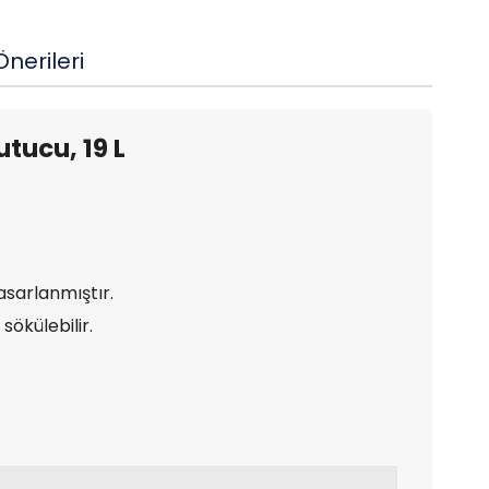
nerileri
tucu, 19 L
asarlanmıştır.
sökülebilir.