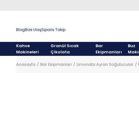
Blog
Bize Ulaş
Siparis Takip
Kahve
Granül Sıcak
Bar
Buz
Makineleri
Çikolata
Ekipmanları
Maki
Anasayfa
Bar Ekipmanları
Limonata Ayran Soğutucular