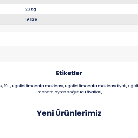
23 kg
19 litre
Etiketler
cu
19 L
ugolini limonata makinası
ugolini limonata makinası fiyatı
ugoli
,
,
,
,
limonata ayran soğutucu fiyatları
,
Yeni Ürünlerimiz