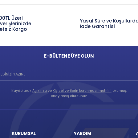
00TL Üzeri
Yasal Süre ve Koşullard
şverişlerinizde
İade Garantisi
etsiz Kargo
E-BÜLTENE ÜYE OLUN
Kaydolarak
Açık rıza
ve
Kişisel verilerin korunması metnini
okumuş,
onaylamış olursunuz.
KURUMSAL
YARDIM