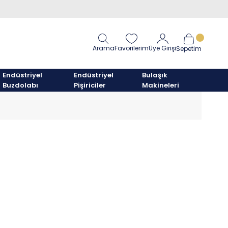
Arama
Favorilerim
Üye Girişi
Sepetim
Endüstriyel
Endüstriyel
Bulaşık
Buzdolabı
Pişiriciler
Makineleri