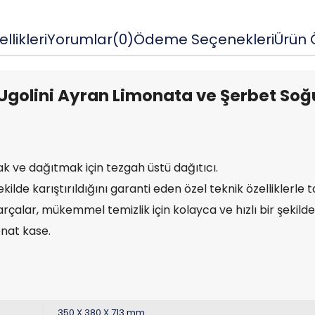
llikleri
Yorumlar
(0)
Ödeme Seçenekleri
Ürün Ö
Ugolini Ayran Limonata ve Şerbet Soğu
 ve dağıtmak için tezgah üstü dağıtıcı.
lde karıştırıldığını garanti eden özel teknik özelliklerle t
alar, mükemmel temizlik için kolayca ve hızlı bir şekilde 
nat kase.
350 X 380 X 713 mm