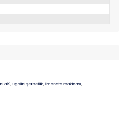
ni a19
ugolini şerbetlik
limonata makinası
,
,
,