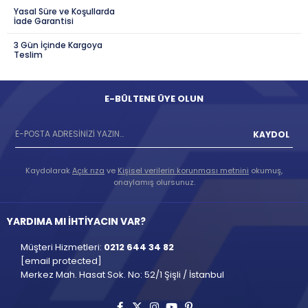
Yasal Süre ve Koşullarda
İade Garantisi
3 Gün İçinde Kargoya
Teslim
E-BÜLTENE ÜYE OLUN
KAYDOL
Kaydolarak
Açık rıza
ve
Kişisel verilerin korunması metnini
okumuş,
onaylamış olursunuz.
YARDIMA MI İHTİYACIN VAR?
Müşteri Hizmetleri:
0212 644 34 82
[email protected]
Merkez Mah. Hasat Sok. No: 52/1 Şişli / İstanbul