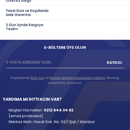
Ücretsiz Kargo
Yasal Süre ve Koşullarda
İade Garantisi
3 Gün İçinde Kargoya
Teslim
E-BÜLTENE ÜYE OLUN
KAYDOL
Kaydolarak
Açık rıza
ve
Kişisel verilerin korunması metnini
okumuş,
onaylamış olursunuz.
YARDIMA MI İHTİYACIN VAR?
Müşteri Hizmetleri:
0212 644 34 82
[email protected]
Merkez Mah. Hasat Sok. No: 52/1 Şişli / İstanbul