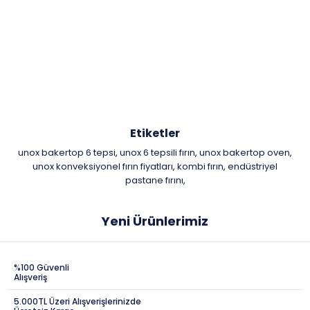
Etiketler
unox bakertop 6 tepsi
unox 6 tepsili fırın
unox bakertop oven
,
,
,
unox konveksiyonel fırın fiyatları
kombi fırın
endüstriyel
,
,
pastane fırını
,
Yeni Ürünlerimiz
%100 Güvenli
Alışveriş
5.000TL Üzeri Alışverişlerinizde