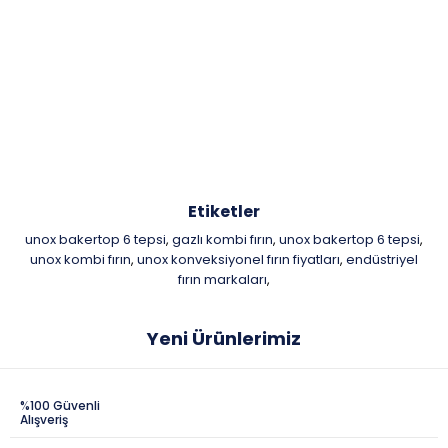
Etiketler
unox bakertop 6 tepsi
gazlı kombi fırın
unox bakertop 6 tepsi
,
,
,
unox kombi fırın
unox konveksiyonel fırın fiyatları
endüstriyel
,
,
fırın markaları
,
Yeni Ürünlerimiz
%100 Güvenli
Alışveriş