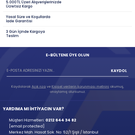
5.000TL Üzeri Alışverişlerinizde
Ücretsiz Kargo
Yasal Süre ve Koşullarda
İade Garantisi
3 Gün İçinde Kargoya
Teslim
E-BÜLTENE ÜYE OLUN
KAYDOL
Kaydolarak
Açık rıza
ve
Kişisel verilerin korunması metnini
okumuş,
onaylamış olursunuz.
YARDIMA MI İHTİYACIN VAR?
Müşteri Hizmetleri:
0212 644 34 82
[email protected]
Merkez Mah. Hasat Sok. No: 52/1 Şişli / İstanbul