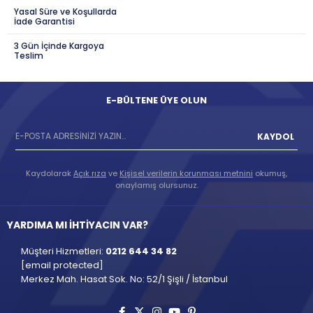
Yasal Süre ve Koşullarda
İade Garantisi
3 Gün İçinde Kargoya
Teslim
E-BÜLTENE ÜYE OLUN
KAYDOL
Kaydolarak
Açık rıza
ve
Kişisel verilerin korunması metnini
okumuş,
onaylamış olursunuz.
YARDIMA MI İHTİYACIN VAR?
Müşteri Hizmetleri:
0212 644 34 82
[email protected]
Merkez Mah. Hasat Sok. No: 52/1 Şişli / İstanbul