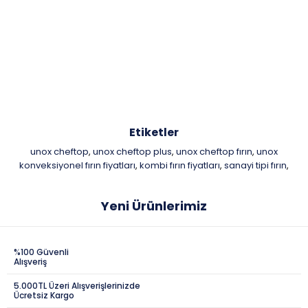
Etiketler
unox cheftop
unox cheftop plus
unox cheftop fırın
unox
,
,
,
konveksiyonel fırın fiyatları
kombi fırın fiyatları
sanayi tipi fırın
,
,
,
Yeni Ürünlerimiz
%100 Güvenli
Alışveriş
5.000TL Üzeri Alışverişlerinizde
Ücretsiz Kargo