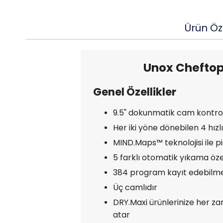
Ürün Öze
Unox Cheftop 
Genel Özellikler
9.5" dokunmatik cam kontrol
Her iki yöne dönebilen 4 hızlı
MIND.Maps™ teknolojisi ile pi
5 farklı otomatik yıkama özel
384 program kayıt edebilme 
Üç camlıdır
DRY.Maxi ürünlerinize her zam
atar