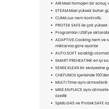
AIR.Maxi homojen bir sonuç v
STEAM.Maxi yüksek buhar güc
CLIMA.Lux nem kontrollü
PROTEK SAFE ile çok yüksek ıs
Programları USB'ye aktarabi
ADAPTIVE.Cooking nem ve sıca
miktarına göre ayarlar
AUTO.SOFT sıcaklığı otomatik
SMART.PREHEATINK en iyi sıca
SENSE.KLEAN kir seviyesine 
CHEFUNOX içerisinde 100'den 
MULTI.Time aynı atmosferik k
MISE.EN.PLACE aynı atmosfer
özellik
Spido.GAS ve Protek.SAFE özel