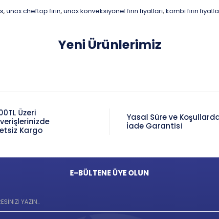
us
unox cheftop fırın
unox konveksiyonel fırın fiyatları
kombi fırın fiyatla
,
,
,
Yeni Ürünlerimiz
00TL Üzeri
Yasal Süre ve Koşullard
şverişlerinizde
İade Garantisi
etsiz Kargo
E-BÜLTENE ÜYE OLUN