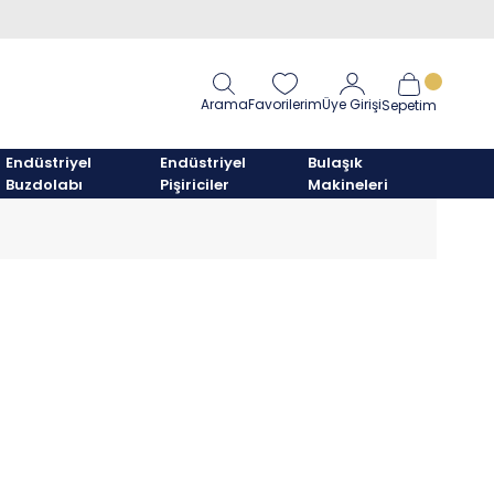
Arama
Favorilerim
Üye Girişi
Sepetim
Endüstriyel
Endüstriyel
Bulaşık
Buzdolabı
Pişiriciler
Makineleri