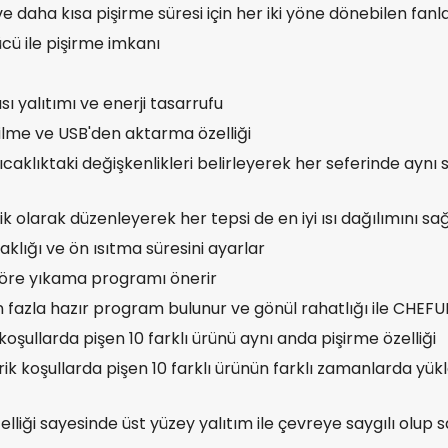
e daha kısa pişirme süresi için her iki yöne dönebilen fanl
ü ile pişirme imkanı
ı yalıtımı ve enerji tasarrufu
lme ve USB'den aktarma özelliği
klıktaki değişkenlikleri belirleyerek her seferinde aynı s
 olarak düzenleyerek her tepsi de en iyi ısı dağılımını sa
klığı ve ön ısıtma süresini ayarlar
göre yıkama programı önerir
fazla hazır program bulunur ve gönül rahatlığı ile CHEFU
oşullarda pişen 10 farklı ürünü aynı anda pişirme özelliği
ik koşullarda pişen 10 farklı ürünün farklı zamanlarda y
liği sayesinde üst yüzey yalıtım ile çevreye saygılı olup s