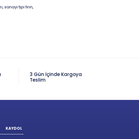
rı
sanayi tipi fırın
,
,
a
3 Gün İçinde Kargoya
Teslim
KAYDOL