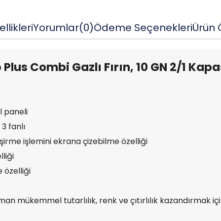
llikleri
Yorumlar
(0)
Ödeme Seçenekleri
Ürün Ö
Plus Combi Gazlı Fırın, 10 GN 2/1 Kap
 paneli
 3 fanlı
şirme işlemini ekrana çizebilme özelliği
liği
özelliği
an mükemmel tutarlılık, renk ve çıtırlılık kazandırmak için