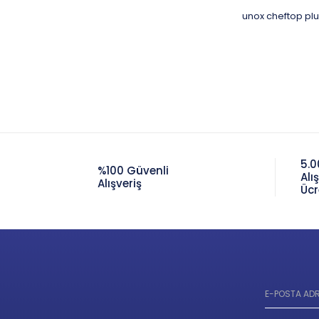
unox cheftop pl
5.0
%100 Güvenli
Alı
Alışveriş
Ücr