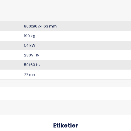
860x967x1163 mm
190 kg
1,4 kW
230V-1N
50/60 Hz
77 mm
Etiketler