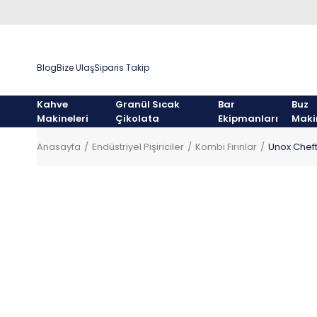
Blog
Bize Ulaş
Siparis Takip
Kahve
Granül Sıcak
Bar
Buz
Makineleri
Çikolata
Ekipmanları
Maki
Anasayfa
Endüstriyel Pişiriciler
Kombi Fırınlar
Unox Cheft