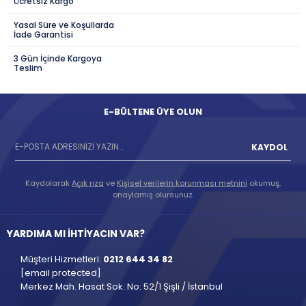
Ücretsiz Kargo
Yasal Süre ve Koşullarda
İade Garantisi
3 Gün İçinde Kargoya
Teslim
E-BÜLTENE ÜYE OLUN
KAYDOL
Kaydolarak
Açık rıza
ve
Kişisel verilerin korunması metnini
okumuş,
onaylamış olursunuz.
YARDIMA MI İHTİYACIN VAR?
Müşteri Hizmetleri:
0212 644 34 82
[email protected]
Merkez Mah. Hasat Sok. No: 52/1 Şişli / İstanbul