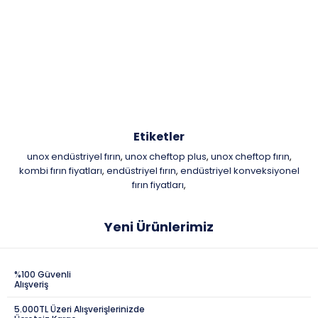
Etiketler
unox endüstriyel fırın
unox cheftop plus
unox cheftop fırın
,
,
,
kombi fırın fiyatları
endüstriyel fırın
endüstriyel konveksiyonel
,
,
fırın fiyatları
,
Yeni Ürünlerimiz
%100 Güvenli
Alışveriş
5.000TL Üzeri Alışverişlerinizde