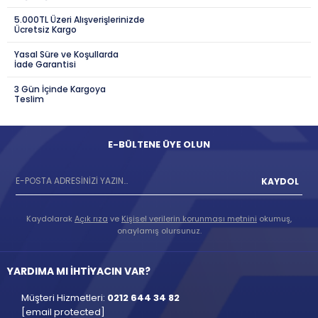
5.000TL Üzeri Alışverişlerinizde
Ücretsiz Kargo
Yasal Süre ve Koşullarda
İade Garantisi
3 Gün İçinde Kargoya
Teslim
E-BÜLTENE ÜYE OLUN
KAYDOL
Kaydolarak
Açık rıza
ve
Kişisel verilerin korunması metnini
okumuş,
onaylamış olursunuz.
YARDIMA MI İHTİYACIN VAR?
Müşteri Hizmetleri:
0212 644 34 82
[email protected]