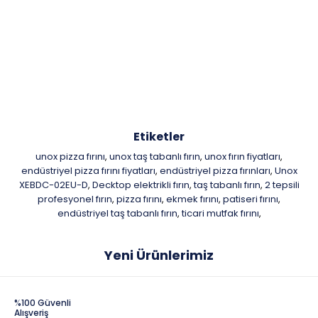
Etiketler
unox pizza fırını
unox taş tabanlı fırın
unox fırın fiyatları
,
,
,
endüstriyel pizza fırını fiyatları
endüstriyel pizza fırınları
Unox
,
,
XEBDC-02EU-D
Decktop elektrikli fırın
taş tabanlı fırın
2 tepsili
,
,
,
profesyonel fırın
pizza fırını
ekmek fırını
patiseri fırını
,
,
,
,
endüstriyel taş tabanlı fırın
ticari mutfak fırını
,
,
Yeni Ürünlerimiz
%100 Güvenli
Alışveriş