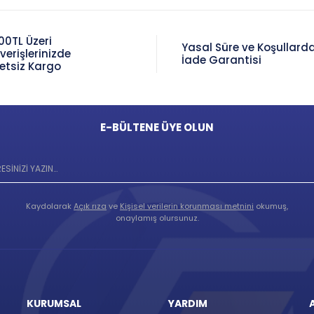
00TL Üzeri
Yasal Süre ve Koşullard
şverişlerinizde
İade Garantisi
etsiz Kargo
E-BÜLTENE ÜYE OLUN
Kaydolarak
Açık rıza
ve
Kişisel verilerin korunması metnini
okumuş,
onaylamış olursunuz.
KURUMSAL
YARDIM