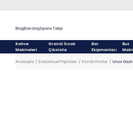
Blog
Bize Ulaş
Siparis Takip
Kahve
Granül Sıcak
Bar
Buz
Makineleri
Çikolata
Ekipmanları
Maki
Anasayfa
Endüstriyel Pişiriciler
Kombi Fırınlar
Unox Gazlı