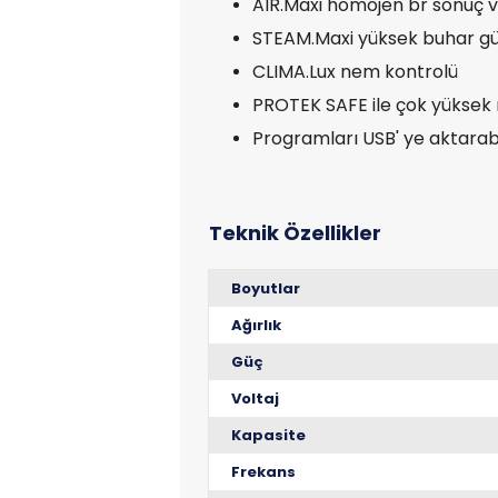
AIR.Maxi homojen br sonuç ve
STEAM.Maxi yüksek buhar güc
CLIMA.Lux nem kontrolü
PROTEK SAFE ile çok yüksek ıs
Programları USB' ye aktarab
Boyutlar
Ağırlık
Güç
Voltaj
Kapasite
Frekans