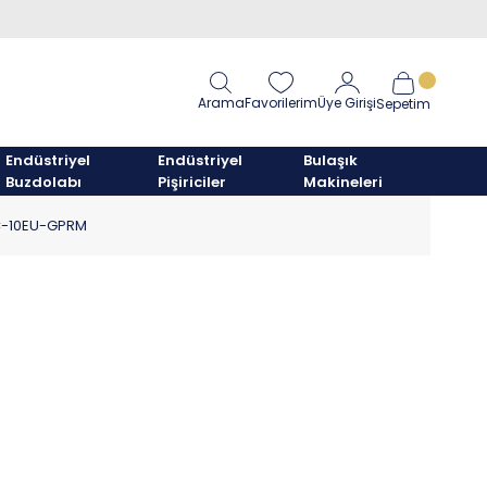
Arama
Favorilerim
Üye Girişi
Sepetim
Endüstriyel
Endüstriyel
Bulaşık
Buzdolabı
Pişiriciler
Makineleri
EBC-10EU-GPRM