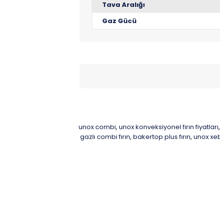
Tava Aralığı
Gaz Gücü
unox combi
unox konveksiyonel fırın fiyatları
,
,
gazlı combi fırın
bakertop plus fırın
unox xe
,
,