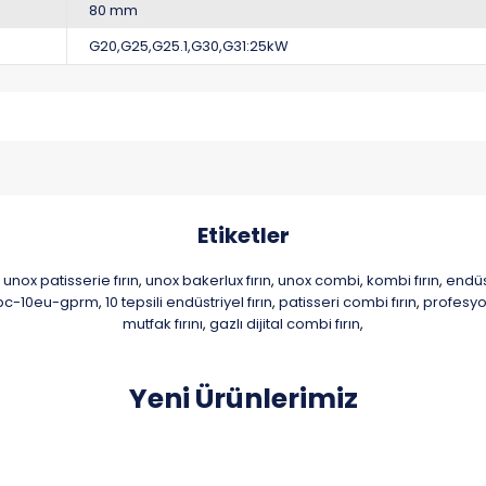
80 mm
G20,G25,G25.1,G30,G31:25kW
Etiketler
unox patisserie fırın
unox bakerlux fırın
unox combi
kombi fırın
endüst
,
,
,
,
bc-10eu-gprm
10 tepsili endüstriyel fırın
patisseri combi fırın
profesyon
,
,
,
mutfak fırını
gazlı dijital combi fırın
,
,
Yeni Ürünlerimiz