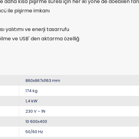
 daha kısa pişirme süresi için her iki yöne de döebilen fan
ü ile pişirme imkanı
ı yalıtımı ve enerji tasarrufu
ilme ve USB' den aktarma özelliğ
860x967x1163 mm
174 kg
1,4 kW
230 V – 1N
10 600x400
50/60 Hz