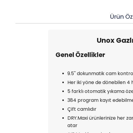
Ürün Öze
Unox Gazlı
Genel Özellikler
9.5'' dokunmatik cam kontro
Her iki yöne de dönebilen 4 hı
5 farklı otomatik yıkama özel
384 program kayıt edebilme 
Çift camlıdır
DRY.Maxi ürünlerinize her za
atar