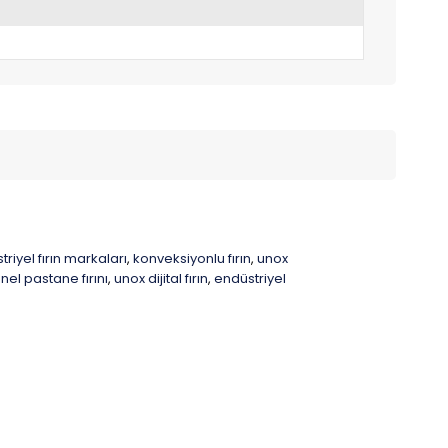
riyel fırın markaları
konveksiyonlu fırın
unox
,
,
el pastane fırını
unox dijital fırın
endüstriyel
,
,