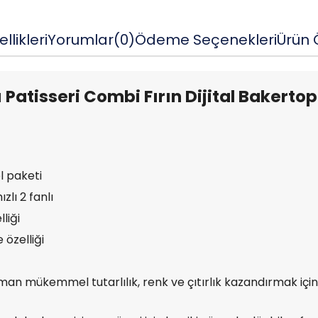
llikleri
Yorumlar
(0)
Ödeme Seçenekleri
Ürün Ö
 Patisseri Combi Fırın Dijital Bakertop 
l paketi
zlı 2 fanlı
liği
özelliği
man mükemmel tutarlılık, renk ve çıtırlık kazandırmak için 