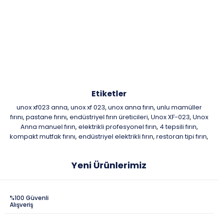
Etiketler
unox xf023 anna
unox xf 023
unox anna fırın
unlu mamüller
,
,
,
fırını
pastane fırını
endüstriyel fırın üreticileri
Unox XF-023
Unox
,
,
,
,
Anna manuel fırın
elektrikli profesyonel fırın
4 tepsili fırın
,
,
,
kompakt mutfak fırını
endüstriyel elektrikli fırın
restoran tipi fırın
,
,
,
Yeni Ürünlerimiz
%100 Güvenli
Alışveriş