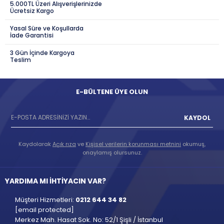
5.000TL Üzeri Alışverişlerinizde
Ücretsiz Kargo
Yasal Süre ve Koşullarda
İade Garantisi
3 Gün İçinde Kargoya
Teslim
E-BÜLTENE ÜYE OLUN
KAYDOL
Kaydolarak
Açık rıza
ve
Kişisel verilerin korunması metnini
okumuş,
onaylamış olursunuz.
YARDIMA MI İHTİYACIN VAR?
Müşteri Hizmetleri:
0212 644 34 82
[email protected]
Merkez Mah. Hasat Sok. No: 52/1 Şişli / İstanbul