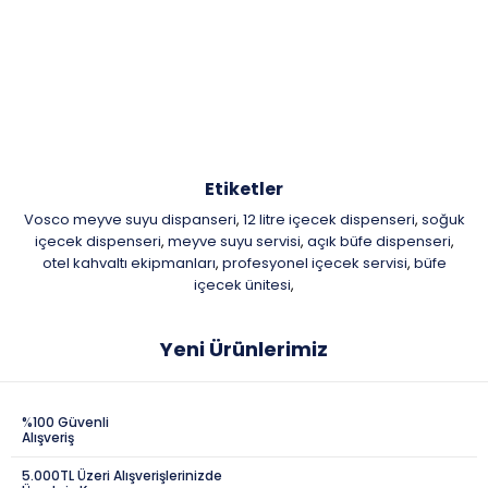
Etiketler
Vosco meyve suyu dispanseri
12 litre içecek dispenseri
soğuk
,
,
içecek dispenseri
meyve suyu servisi
açık büfe dispenseri
,
,
,
otel kahvaltı ekipmanları
profesyonel içecek servisi
büfe
,
,
içecek ünitesi
,
Yeni Ürünlerimiz
%100 Güvenli
Alışveriş
5.000TL Üzeri Alışverişlerinizde