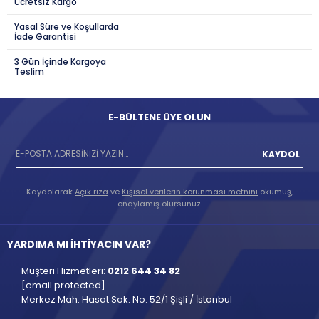
Ücretsiz Kargo
Yasal Süre ve Koşullarda
İade Garantisi
3 Gün İçinde Kargoya
Teslim
E-BÜLTENE ÜYE OLUN
KAYDOL
Kaydolarak
Açık rıza
ve
Kişisel verilerin korunması metnini
okumuş,
onaylamış olursunuz.
YARDIMA MI İHTİYACIN VAR?
Müşteri Hizmetleri:
0212 644 34 82
[email protected]
Merkez Mah. Hasat Sok. No: 52/1 Şişli / İstanbul