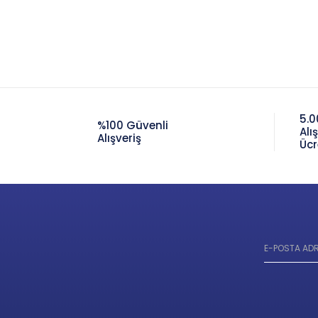
5.0
%100 Güvenli
Alı
Alışveriş
Ücr