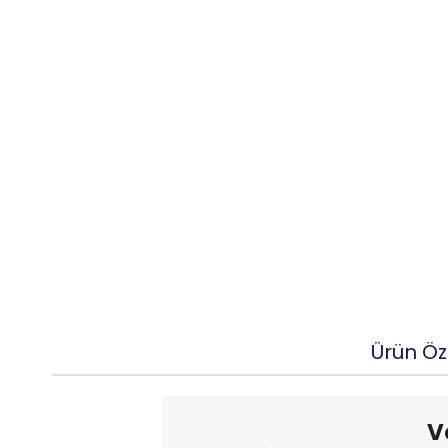
Ürün Öze
V