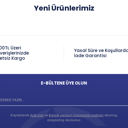
Yeni Ürünlerimiz
00TL Üzeri
Yasal Süre ve Koşullard
şverişlerinizde
İade Garantisi
etsiz Kargo
E-BÜLTENE ÜYE OLUN
Kaydolarak
Açık rıza
ve
Kişisel verilerin korunması metnini
okumuş,
onaylamış olursunuz.