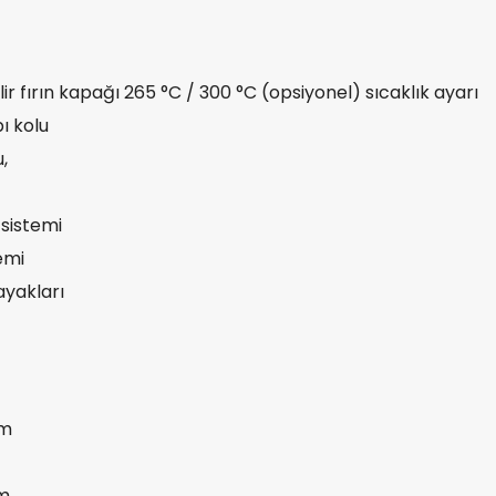
ir fırın kapağı 265 °C / 300 °C (opsiyonel) sıcaklık ayarı
ı kolu
,
 sistemi
emi
 ayakları
cm
cm