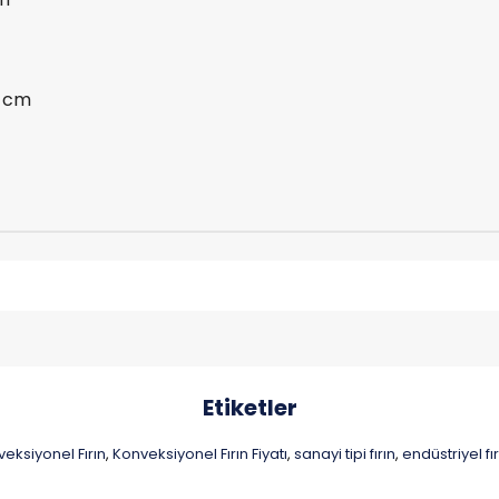
0 cm
Etiketler
eksiyonel Fırın
Konveksiyonel Fırın Fiyatı
sanayi tipi fırın
endüstriyel fı
,
,
,