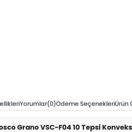
llikleri
Yorumlar
(0)
Ödeme Seçenekleri
Ürün Ö
osco Grano VSC-F04 10 Tepsi Konveksi