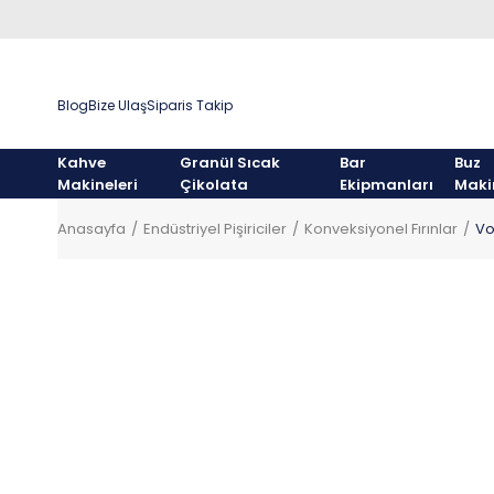
Blog
Bize Ulaş
Siparis Takip
Kahve
Granül Sıcak
Bar
Buz
Makineleri
Çikolata
Ekipmanları
Maki
Anasayfa
Endüstriyel Pişiriciler
Konveksiyonel Fırınlar
Vo