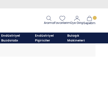
Arama
Favorilerim
Üye Girişi
Sepetim
Endüstriyel
Endüstriyel
Bulaşık
Buzdolabı
Pişiriciler
Makineleri