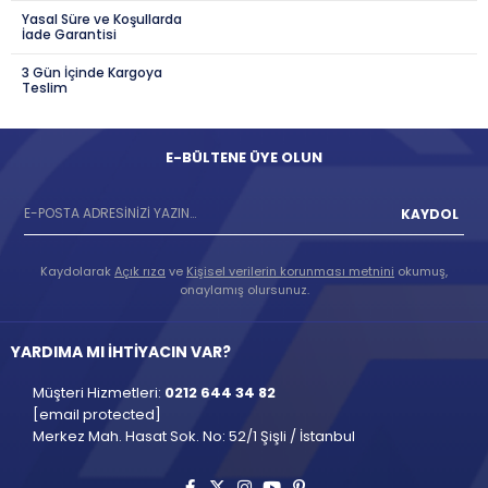
Yasal Süre ve Koşullarda
İade Garantisi
3 Gün İçinde Kargoya
Teslim
E-BÜLTENE ÜYE OLUN
KAYDOL
Kaydolarak
Açık rıza
ve
Kişisel verilerin korunması metnini
okumuş,
onaylamış olursunuz.
YARDIMA MI İHTİYACIN VAR?
Müşteri Hizmetleri:
0212 644 34 82
[email protected]
Merkez Mah. Hasat Sok. No: 52/1 Şişli / İstanbul