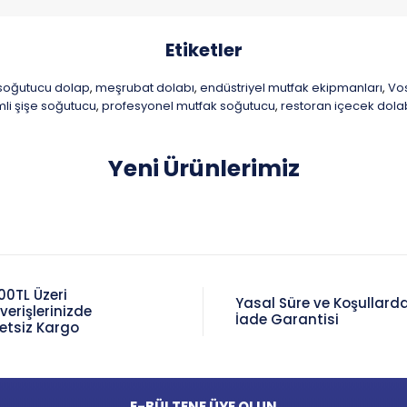
Etiketler
 soğutucu dolap
meşrubat dolabı
endüstriyel mutfak ekipmanları
Vo
,
,
,
li şişe soğutucu
profesyonel mutfak soğutucu
restoran içecek dola
,
,
Yeni Ürünlerimiz
00TL Üzeri
Yasal Süre ve Koşullard
şverişlerinizde
İade Garantisi
etsiz Kargo
E-BÜLTENE ÜYE OLUN