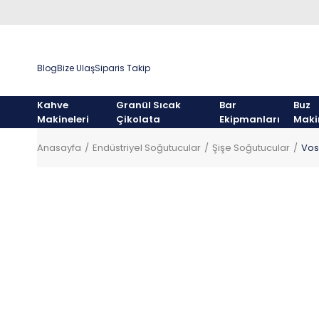
Blog
Bize Ulaş
Siparis Takip
Kahve
Granül Sıcak
Bar
Buz
Makineleri
Çikolata
Ekipmanları
Maki
Anasayfa
Endüstriyel Soğutucular
Şişe Soğutucular
Vos