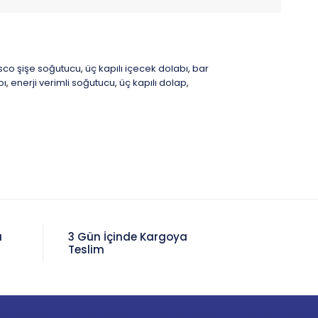
sco şişe soğutucu
üç kapılı içecek dolabı
bar
,
,
bı
enerji verimli soğutucu
üç kapılı dolap
,
,
,
a
3 Gün İçinde Kargoya
Teslim