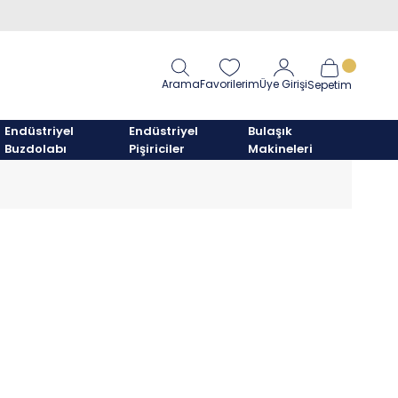
Arama
Favorilerim
Üye Girişi
Sepetim
Endüstriyel
Endüstriyel
Bulaşık
Buzdolabı
Pişiriciler
Makineleri