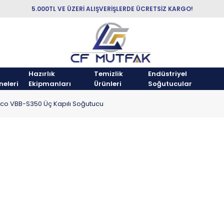
5.000TL VE ÜZERİ ALIŞVERİŞLERDE ÜCRETSİZ KARGO!
Hazırlık
Temizlik
Endüstriyel
neleri
Ekipmanları
Ürünleri
Soğutucular
co VBB-S350 Üç Kapılı Soğutucu