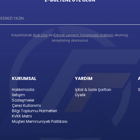
Kaydolarak
Açık rıza
ve
Kişisel verilerin korunması metnini
okumuş,
onaylamış olursunuz.
KURUMSAL
YARDIM
Hakkımızda
İptal & İade Şartları
S
İletişim
Üyelik
Sözleşmeler
Çerez Kullanımı
Bilgi Toplumu Hizmetleri
KVKK Metni
Müşteri Memnuniyeti Politikası