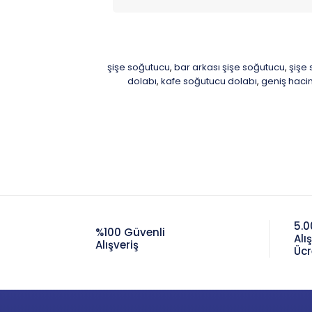
şişe soğutucu
bar arkası şişe soğutucu
şişe
,
,
dolabı
kafe soğutucu dolabı
geniş hacim
,
,
5.0
%100 Güvenli
Alı
Alışveriş
Ücr