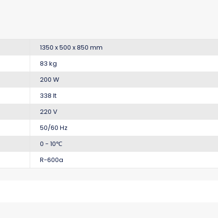
1350 x 500 x 850 mm
83 kg
200 W
338 lt
220 V
50/60 Hz
0 - 10℃
R-600a