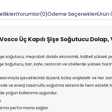
llikleri
Yorumlar
(0)
Ödeme Seçenekleri
Ürün Ö
Vosco Üç Kapılı Şişe Soğutucu Dolap,
işe soğutucu, meşrubat dolabı ekonomik, kaliteli yüksek 
e Soğutucu, bar, kafe, restoran ve otellerde yüksek hacim
asarımıyla içeceklerinizi düzenli, kolay erişilebilir ve her 
övde ve enerji tasarruflu soğutma sistemi ile hem estetik h
de yoğun kullanıma uygundur.
,
oğutma performansı sağlar.