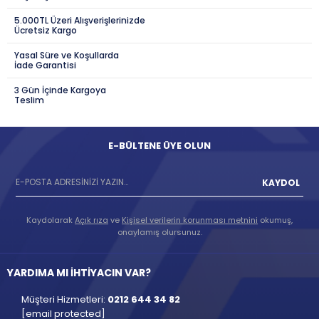
5.000TL Üzeri Alışverişlerinizde
Ücretsiz Kargo
Yasal Süre ve Koşullarda
İade Garantisi
3 Gün İçinde Kargoya
Teslim
E-BÜLTENE ÜYE OLUN
KAYDOL
Kaydolarak
Açık rıza
ve
Kişisel verilerin korunması metnini
okumuş,
onaylamış olursunuz.
YARDIMA MI İHTİYACIN VAR?
Müşteri Hizmetleri:
0212 644 34 82
[email protected]