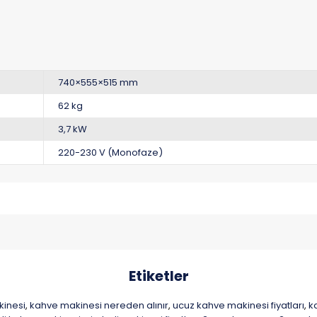
740×555×515 mm
62 kg
3,7 kW
220-230 V (Monofaze)
Etiketler
inesi
kahve makinesi nereden alınır
ucuz kahve makinesi fiyatları
k
,
,
,