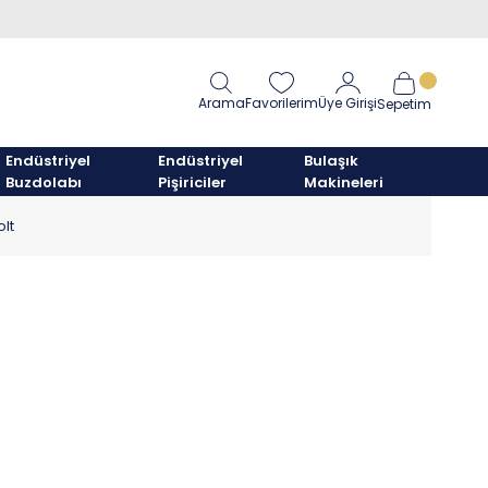
Arama
Favorilerim
Üye Girişi
Sepetim
Endüstriyel
Endüstriyel
Bulaşık
Buzdolabı
Pişiriciler
Makineleri
lt