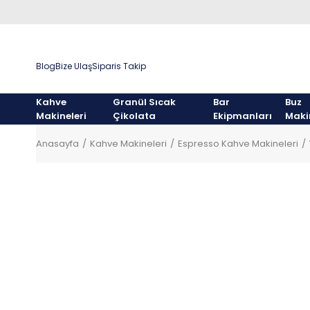
Blog
Bize Ulaş
Siparis Takip
Kahve
Granül Sıcak
Bar
Buz
Makineleri
Çikolata
Ekipmanları
Maki
Anasayfa
Kahve Makineleri
Espresso Kahve Makineleri