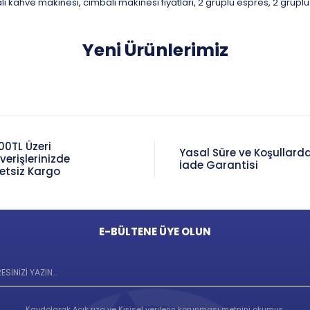
li kahve makinesi
cimbali makinesi fiyatları
2 gruplu espres
2 grupl
,
,
,
Yeni Ürünlerimiz
00TL Üzeri
Yasal Süre ve Koşullard
şverişlerinizde
İade Garantisi
etsiz Kargo
E-BÜLTENE ÜYE OLUN
Kaydolarak
Açık rıza
ve
Kişisel verilerin korunması metnini
okumuş,