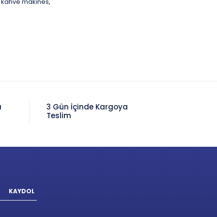
u kahve makines
,
a
3 Gün İçinde Kargoya
Teslim
KAYDOL