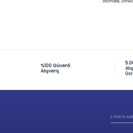
otomatik
cimba
,
5.0
%100 Güvenli
Alı
Alışveriş
Ücr