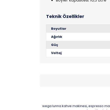
Boyler kapasitesi: 10,5 Litre
Boyutlar
Ağırlık
Güç
Voltaj
wega lunna kahve makinesi
espresso mak
,