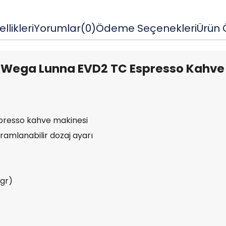
llikleri
Yorumlar
(0)
Ödeme Seçenekleri
Ürün Ö
Wega Lunna EVD2 TC Espresso Kahve
presso kahve makinesi
gramlanabilir dozaj ayarı
3gr)