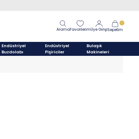
Arama
Favorilerim
Üye Girişi
Sepetim
Endüstriyel
Endüstriyel
Bulaşık
Buzdolabı
Pişiriciler
Makineleri