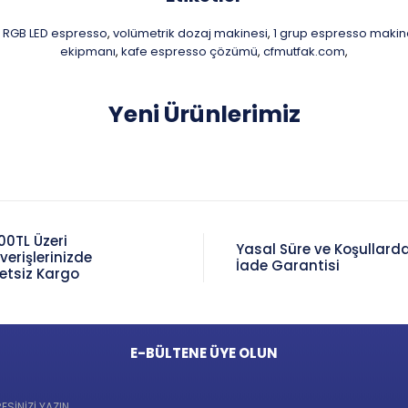
RGB LED espresso
volümetrik dozaj makinesi
1 grup espresso makin
,
,
ekipmanı
kafe espresso çözümü
cfmutfak.com
,
,
,
Yeni Ürünlerimiz
00TL Üzeri
Yasal Süre ve Koşullard
şverişlerinizde
İade Garantisi
etsiz Kargo
E-BÜLTENE ÜYE OLUN