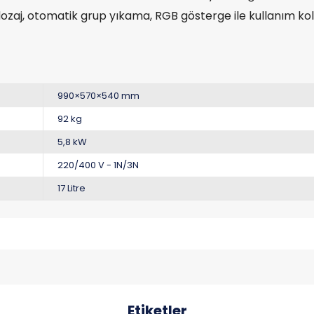
zaj, otomatik grup yıkama, RGB gösterge ile kullanım kola
990×570×540 mm
92 kg
5,8 kW
220/400 V - 1N/3N
17 Litre
Etiketler