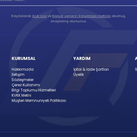
Kaydolarak
Açık rıza
ve
Kişisel verilerin korunması metnini
okumuş,
onaylamış olursunuz.
KURUMSAL
YARDIM
Hakkımızda
İptal & İade Şartları
S
İletişim
Üyelik
Sözleşmeler
Çerez Kullanımı
Bilgi Toplumu Hizmetleri
KVKK Metni
Müşteri Memnuniyeti Politikası