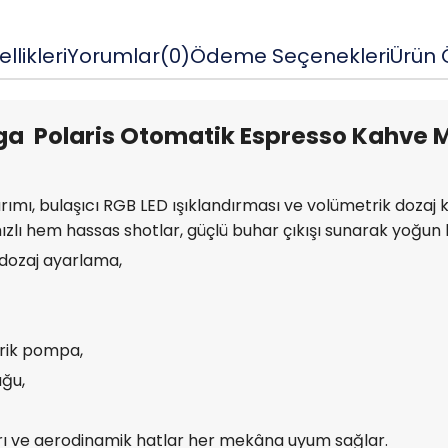
llikleri
Yorumlar
(0)
Ödeme Seçenekleri
Ürün Ö
a Polaris Otomatik Espresso Kahve 
rımı, bulaşıcı RGB LED ışıklandırması ve volümetrik dozaj
zlı hem hassas shotlar, güçlü buhar çıkışı sunarak yoğun 
 dozaj ayarlama,
rik pompa,
uğu,
rı ve aerodinamik hatlar her mekâna uyum sağlar.