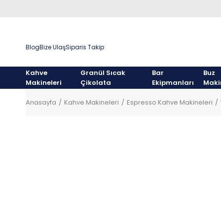
Blog
Bize Ulaş
Siparis Takip
Kahve
Granül Sıcak
Bar
Buz
Makineleri
Çikolata
Ekipmanları
Maki
Anasayfa
Kahve Makineleri
Espresso Kahve Makineleri