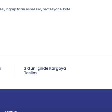
esi
2 grup ticari espresso
profesyonel kafe
,
,
a
3 Gün İçinde Kargoya
Teslim
KAYDOL