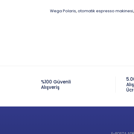
Wega Polaris
otomatik espresso makinesi
,
,
5.0
%100 Güvenli
Alı
Alışveriş
Ücr