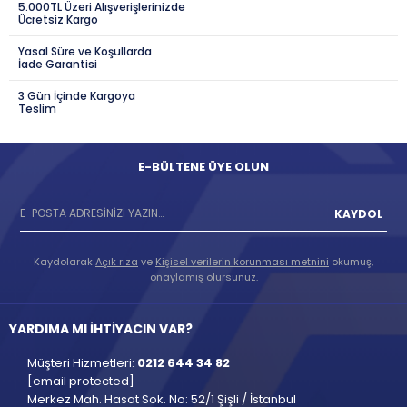
5.000TL Üzeri Alışverişlerinizde
Ücretsiz Kargo
Yasal Süre ve Koşullarda
İade Garantisi
3 Gün İçinde Kargoya
Teslim
E-BÜLTENE ÜYE OLUN
KAYDOL
Kaydolarak
Açık rıza
ve
Kişisel verilerin korunması metnini
okumuş,
onaylamış olursunuz.
YARDIMA MI İHTİYACIN VAR?
Müşteri Hizmetleri:
0212 644 34 82
[email protected]
Merkez Mah. Hasat Sok. No: 52/1 Şişli / İstanbul