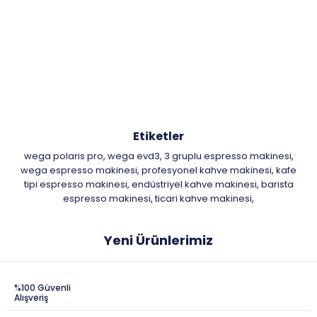
Etiketler
wega polaris pro
wega evd3
3 gruplu espresso makinesi
,
,
,
wega espresso makinesi
profesyonel kahve makinesi
kafe
,
,
tipi espresso makinesi
endüstriyel kahve makinesi
barista
,
,
espresso makinesi
ticari kahve makinesi
,
,
Yeni Ürünlerimiz
%100 Güvenli
Alışveriş