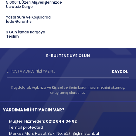
5.000TL Üzeri Alışverişlerinizde
Ücretsiz Kargo
Yasal Süre ve Koşullarda
İade Garantisi
3 Gün İçinde Kargoya
Teslim
E-BÜLTENE ÜYE OLUN
KAYDOL
Kaydolarak
Açık rıza
ve
Kişisel verilerin korunması metnini
okumuş,
onaylamış olursunuz.
YARDIMA MI İHTİYACIN VAR?
Müşteri Hizmetleri:
0212 644 34 82
[email protected]
Merkez Mah. Hasat Sok. No: 52/1 Şişli / İstanbul