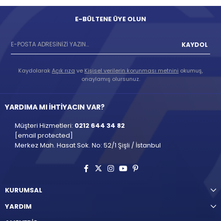
E-BÜLTENE ÜYE OLUN
KAYDOL
Kaydolarak
Açık rıza
ve
Kişisel verilerin korunması metnini
okumuş,
onaylamış olursunuz.
YARDIMA MI İHTİYACIN VAR?
Müşteri Hizmetleri:
0212 644 34 82
[email protected]
Merkez Mah. Hasat Sok. No: 52/1 Şişli / İstanbul
KURUMSAL
YARDIM