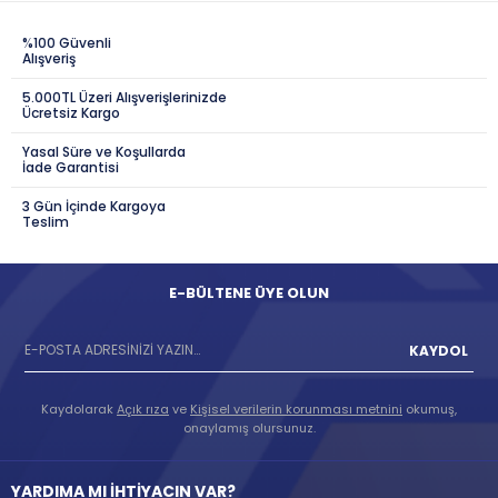
%100 Güvenli
Alışveriş
5.000TL Üzeri Alışverişlerinizde
Ücretsiz Kargo
Yasal Süre ve Koşullarda
İade Garantisi
3 Gün İçinde Kargoya
Teslim
E-BÜLTENE ÜYE OLUN
KAYDOL
Kaydolarak
Açık rıza
ve
Kişisel verilerin korunması metnini
okumuş,
onaylamış olursunuz.
YARDIMA MI İHTİYACIN VAR?