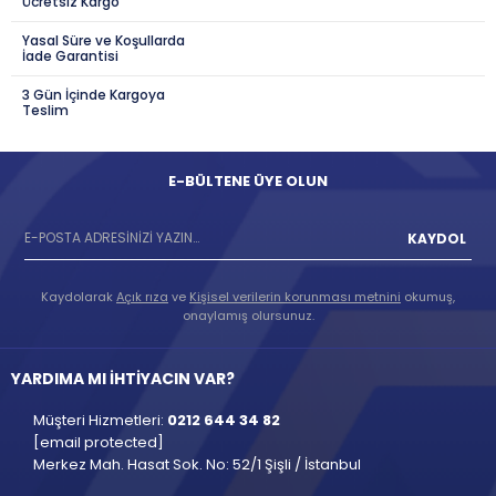
Ücretsiz Kargo
Yasal Süre ve Koşullarda
İade Garantisi
3 Gün İçinde Kargoya
Teslim
E-BÜLTENE ÜYE OLUN
KAYDOL
Kaydolarak
Açık rıza
ve
Kişisel verilerin korunması metnini
okumuş,
onaylamış olursunuz.
YARDIMA MI İHTİYACIN VAR?
Müşteri Hizmetleri:
0212 644 34 82
[email protected]
Merkez Mah. Hasat Sok. No: 52/1 Şişli / İstanbul