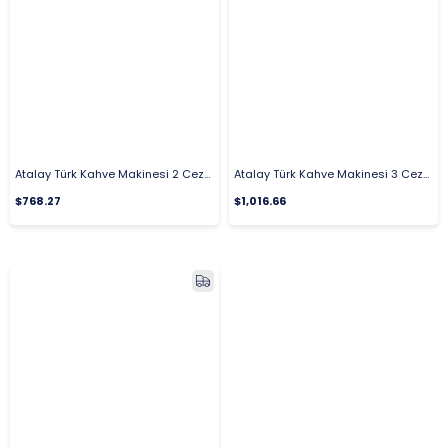
Atalay Türk Kahve Makinesi 2 Cezveli Manuel Elektrikli ATKM-2M
Atalay Türk Kahve Makinesi 3 Cezveli Manuel Elektrikli ATKM-3M
$768.27
$1,016.66