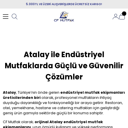
5.000TL VE ÜZERİ ALIŞVERİŞLERDE ÜCRETSİZ KARGO!
Atalay ile Endüstriyel
Mutfaklarda Güçlü ve Güvenilir
Çözümler
Atalay
, Türkiye’nin önde gelen
endüstriyel mutfak ekipmanları
üreticilerinden biri
olarak, profesyonel mutfakların ihtiyaç
duyduğu dayanıklılığı ve fonksiyonelliği bir araya getirir. Restoran,
otel, yemekhane, hastane ve catering mutfakları için geliştirdiği
geniş ürün gamıyla sektörde güçlü bir konuma sahiptir.
CF Mutfak olarak;
orijinal Atalay endüstriyel mutfak
ekipmanlarını
, uzun ömürlü kullanım ve yüksek performans