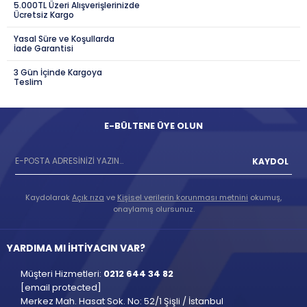
5.000TL Üzeri Alışverişlerinizde
Ücretsiz Kargo
Yasal Süre ve Koşullarda
İade Garantisi
3 Gün İçinde Kargoya
Teslim
E-BÜLTENE ÜYE OLUN
KAYDOL
Kaydolarak
Açık rıza
ve
Kişisel verilerin korunması metnini
okumuş,
onaylamış olursunuz.
YARDIMA MI İHTİYACIN VAR?
Müşteri Hizmetleri:
0212 644 34 82
[email protected]
Merkez Mah. Hasat Sok. No: 52/1 Şişli / İstanbul