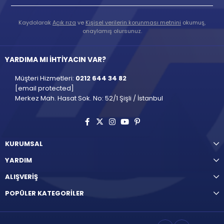
Kaydolarak
Açık rıza
ve
Kişisel verilerin korunması metnini
okumuş,
onaylamış olursunuz.
YARDIMA MI İHTİYACIN VAR?
Müşteri Hizmetleri:
0212 644 34 82
[email protected]
Merkez Mah. Hasat Sok. No: 52/1 Şişli / İstanbul
KURUMSAL
YARDIM
ALIŞVERİŞ
POPÜLER KATEGORİLER