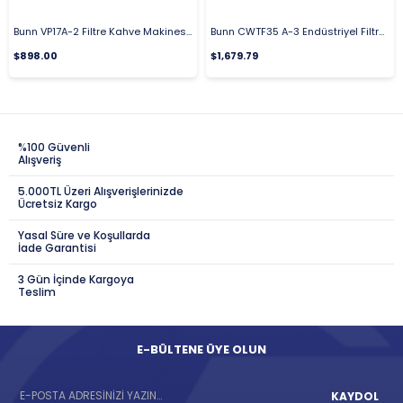
Bunn VP17A-2 Filtre Kahve Makinesi Su Isıtıcılı 2 Potlu
Bunn CWTF35 A-3 Endüstriyel Filtre Kahve Makinesi 3 Potlu
$898.00
$1,679.79
%100 Güvenli
Alışveriş
5.000TL Üzeri Alışverişlerinizde
Ücretsiz Kargo
Yasal Süre ve Koşullarda
İade Garantisi
3 Gün İçinde Kargoya
Teslim
E-BÜLTENE ÜYE OLUN
KAYDOL