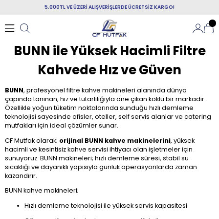
5.000TL VE ÜZERİ ALIŞVERİŞLERDE ÜCRETSİZ KARGO!
BUNN ile Yüksek Hacimli Filtre
Kahvede Hız ve Güven
BUNN
, profesyonel filtre kahve makineleri alanında dünya
çapında tanınan, hız ve tutarlılığıyla öne çıkan köklü bir markadır.
Özellikle yoğun tüketim noktalarında sunduğu hızlı demleme
teknolojisi sayesinde ofisler, oteller, self servis alanlar ve catering
mutfakları için ideal çözümler sunar.
CF Mutfak olarak;
orijinal BUNN kahve makinelerini
, yüksek
hacimli ve kesintisiz kahve servisi ihtiyacı olan işletmeler için
sunuyoruz. BUNN makineleri; hızlı demleme süresi, stabil su
sıcaklığı ve dayanıklı yapısıyla günlük operasyonlarda zaman
kazandırır.
BUNN kahve makineleri;
Hızlı demleme teknolojisi ile yüksek servis kapasitesi